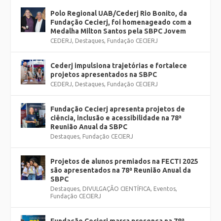
Polo Regional UAB/Cederj Rio Bonito, da
Fundação Cecierj, foi homenageado com a
Medalha Milton Santos pela SBPC Jovem
CEDERJ
,
Destaques
,
Fundação CECIERJ
Cederj impulsiona trajetórias e fortalece
projetos apresentados na SBPC
CEDERJ
,
Destaques
,
Fundação CECIERJ
Fundação Cecierj apresenta projetos de
ciência, inclusão e acessibilidade na 78ª
Reunião Anual da SBPC
Destaques
,
Fundação CECIERJ
Projetos de alunos premiados na FECTI 2025
são apresentados na 78ª Reunião Anual da
SBPC
Destaques
,
DIVULGAÇÃO CIENTÍFICA
,
Eventos
,
Fundação CECIERJ
Fundação Cecierj marca presença na 78ª