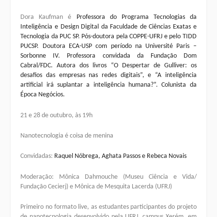
Dora Kaufman
é
Professora do Programa Tecnologias da
Inteligência e Design Digital da Faculdade de Ciências Exatas e
Tecnologia da PUC SP. Pós-doutora pela COPPE-UFRJ e pelo TIDD
PUCSP. Doutora ECA-USP com período na Université Paris –
Sorbonne IV. Professora convidada da Fundação Dom
Cabral/FDC. Autora dos livros “O Despertar de Gulliver: os
desafios das empresas nas redes digitais”, e “A inteligência
artificial irá suplantar a inteligência humana?”. Colunista da
Época Negócios.
21 e 28 de outubro, às 19h
Nanotecnologia é coisa de menina
Convidadas:
Raquel Nóbrega, Aghata Passos e Rebeca Novais
Moderação: Mônica Dahmouche (Museu Ciência e Vida/
Fundação Cecierj) e Mônica de Mesquita Lacerda (UFRJ)
Primeiro no formato live, as estudantes participantes do projeto
de nanotecnologia desenvolvido pela UFRJ, campus Xerém, em