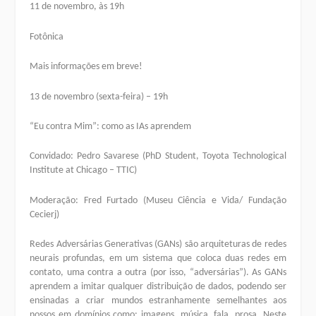
11 de novembro, às 19h
Fotônica
Mais informações em breve!
13 de novembro (sexta-feira) – 19h
“Eu contra Mim”: como as IAs aprendem
Convidado: Pedro Savarese (PhD Student, Toyota Technological
Institute at Chicago – TTIC)
Moderação: Fred Furtado (Museu Ciência e Vida/ Fundação
Cecierj)
Redes Adversárias Generativas (GANs) são arquiteturas de redes
neurais profundas, em um sistema que coloca duas redes em
contato, uma contra a outra (por isso, “adversárias”). As GANs
aprendem a imitar qualquer distribuição de dados, podendo ser
ensinadas a criar mundos estranhamente semelhantes aos
nossos em domínios como: imagens, música, fala, prosa. Neste