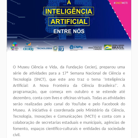
O Museu Ciência e Vida, da Fundação Cecierj, preparou uma
série de atividades para a 17ª Semana Nacional de Ciência e
Tecnologia (SNCT), que este ano traz o tema ‘Inteligência
Artificial: A Nova Fronteira da Ciência Brasileira!’. A
programação, que começa em outubro e se estende até
dezembro, conta com lives e oficinas virtuais. Todas as atividades
serão realizadas pelo canal do YouTube e pelo Facebook do
Museu. A iniciativa é coordenada pelo Ministério da Ciência,
Tecnologia, Inovações e Comunicações (MCTI) e conta com a
colaboração de secretarias estaduais e municipais, agências de
fomento, espaços científico-culturais e entidades da sociedade
civil.