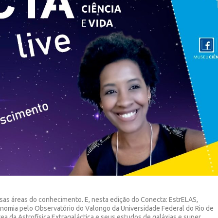
sas áreas do conhecimento. E, nesta edição do Conecta: EstrELAS,
nomia pelo Observatório do Valongo da Universidade Federal do Rio de
rea da Astrofísica Extragaláctica e seus estudos de galáxias e super