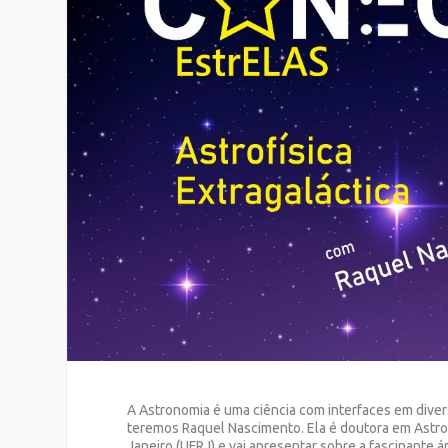
A Astronomia é uma ciência com interfaces em diver
teremos Raquel Nascimento. Ela é doutora em Astro
Janeiro (UFRJ) e vai apresentar sobre a fascinante á