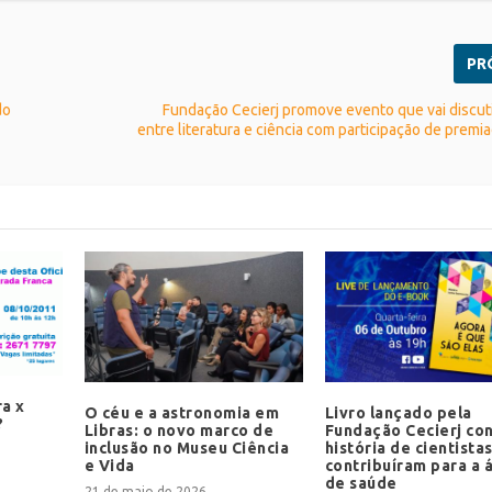
PR
do
Fundação Cecierj promove evento que vai discuti
entre literatura e ciência com participação de premia
ra x
O céu e a astronomia em
Livro lançado pela
?
Libras: o novo marco de
Fundação Cecierj co
inclusão no Museu Ciência
história de cientista
e Vida
contribuíram para a 
de saúde
21 de maio de 2026