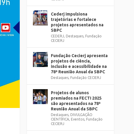
Cederj impulsiona
trajetórias e fortalece
projetos apresentados na
SBPC
CEDERJ
,
Destaques
,
Fundação
CECIERJ
Fundação Cecierj apresenta
projetos de ciência,
inclusão e acessibilidade na
78ª Reunião Anual da SBPC
Destaques
,
Fundação CECIERJ
Projetos de alunos
premiados na FECTI 2025
são apresentados na 78ª
Reunião Anual da SBPC
Destaques
,
DIVULGAÇÃO
CIENTÍFICA
,
Eventos
,
Fundação
CECIERJ