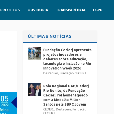
PROJETOS
OUVIDORIA
TRANSPARÊNCIA
LGPD
ÚLTIMAS NOTÍCIAS
Fundação Cecierj apresenta
projetos inovadores e
debates sobre educação,
tecnologia e inclusão no Rio
Innovation Week 2026
Destaques
,
Fundação CECIERJ
Polo Regional UAB/Cederj
Rio Bonito, da Fundação
Cecierj, foi homenageado
com a Medalha Milton
Santos pela SBPC Jovem
CEDERJ
,
Destaques
,
Fundação
CECIERJ