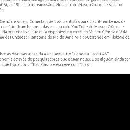
/05), às 19h, com transmissão pelo canal do Museu Ciência e Vida no
ão.
Ciência e Vida, o Conecta, que traz cientistas para discutirem temas de
ves da série ficam hospedadas no canal do YouTube do Museu Ciência e
do. Na primeira live, que está disponível no canal do Museu Ciência e Vida
oma da Fundação Planetário do Rio de Janeiro e doutoranda em História da
bre as diversas áreas da Astronomia. No “Conecta: EstrELAS”,
onomia através de pesquisadoras que atuam nelas. E se alguém ainda te
 que fique claro: “Estrelas” se escreve com “Elas”!