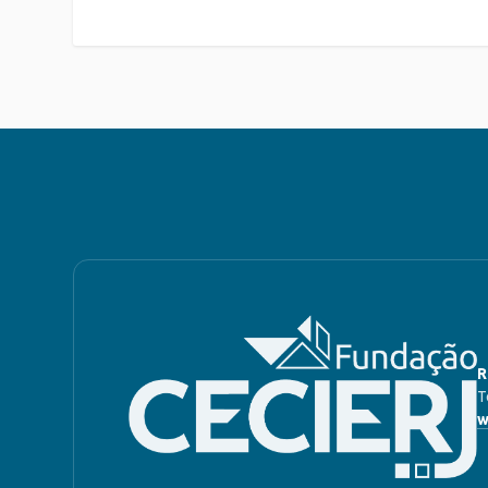
R
T
w