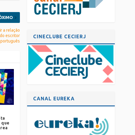
ÓXIMO
r a relação
do escritor
CINECLUBE CECIERJ
português
CANAL EUREKA
nta
s que
área