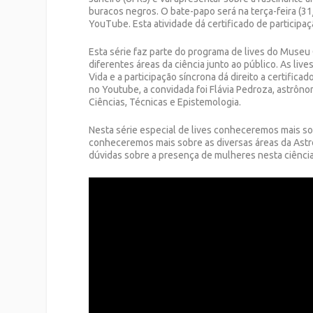
buracos negros. O bate-papo será na terça-feira (31
YouTube. Esta atividade dá certificado de participaç
Esta série faz parte do programa de lives do Museu 
diferentes áreas da ciência junto ao público. As li
Vida e a participação síncrona dá direito a certifica
no Youtube, a convidada foi Flávia Pedroza, astrôn
Ciências, Técnicas e Epistemologia.
Nesta série especial de lives conheceremos mais so
conheceremos mais sobre as diversas áreas da Astr
dúvidas sobre a presença de mulheres nesta ciência,