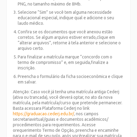
PNG, no tamanho máximo de 8Mb.
Selecione “Sim” se você tem alguma necessidade
educacional especial, indique qual e adicione o seu
laudo médico.
Confira se os documentos que você anexou estão
corretos. Se algum arquivo estiver errado,clique em
“alterar arquivos”, retorne à tela anterior e selecione o
arquivo certo.
Para finalizar a matrícula marque “concordo com o
termo de compromisso” e, em seguida,finalize a
inscrição.
Preencha o formulário da ficha socioeconômica e clique
em salvar.
Atenção: Caso você já tenha uma matrícula antiga Cederj
(ativa ou trancada), você deverá optar, no ato da nova
matrícula, pela matrícula/curso que pretende permanecer.
Basta acessara Plataforma Cederj no link
https://graduacao.cederj.edu.br/
, nos campos
secretariavirtual/guias e documentos acadêmicos/
procedimentos para requerimentos. Acesse
orequerimento Termo de Opção, preencha e encaminhe
para o e-mail de seu polo, após vocêrealizar sua matrícula