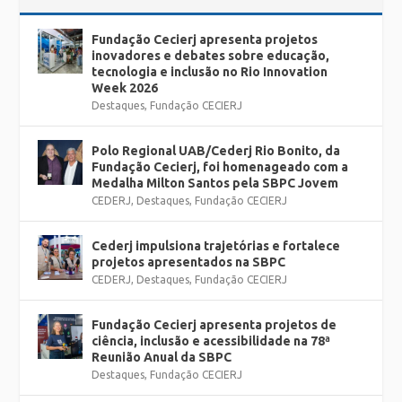
Fundação Cecierj apresenta projetos
inovadores e debates sobre educação,
tecnologia e inclusão no Rio Innovation
Week 2026
Destaques
,
Fundação CECIERJ
Polo Regional UAB/Cederj Rio Bonito, da
Fundação Cecierj, foi homenageado com a
Medalha Milton Santos pela SBPC Jovem
CEDERJ
,
Destaques
,
Fundação CECIERJ
Cederj impulsiona trajetórias e fortalece
projetos apresentados na SBPC
CEDERJ
,
Destaques
,
Fundação CECIERJ
Fundação Cecierj apresenta projetos de
ciência, inclusão e acessibilidade na 78ª
Reunião Anual da SBPC
Destaques
,
Fundação CECIERJ