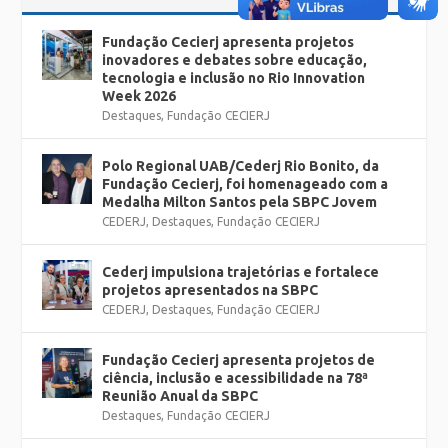
Fundação Cecierj apresenta projetos
inovadores e debates sobre educação,
tecnologia e inclusão no Rio Innovation
Week 2026
Destaques
,
Fundação CECIERJ
Polo Regional UAB/Cederj Rio Bonito, da
Fundação Cecierj, foi homenageado com a
Medalha Milton Santos pela SBPC Jovem
CEDERJ
,
Destaques
,
Fundação CECIERJ
Cederj impulsiona trajetórias e fortalece
projetos apresentados na SBPC
CEDERJ
,
Destaques
,
Fundação CECIERJ
Fundação Cecierj apresenta projetos de
ciência, inclusão e acessibilidade na 78ª
Reunião Anual da SBPC
Destaques
,
Fundação CECIERJ