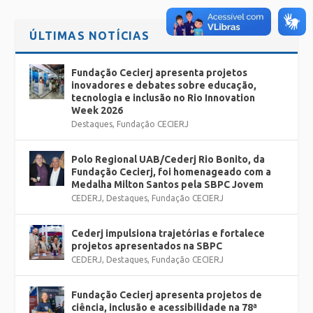
ÚLTIMAS NOTÍCIAS
Fundação Cecierj apresenta projetos
inovadores e debates sobre educação,
tecnologia e inclusão no Rio Innovation
Week 2026
Destaques
,
Fundação CECIERJ
Polo Regional UAB/Cederj Rio Bonito, da
Fundação Cecierj, foi homenageado com a
Medalha Milton Santos pela SBPC Jovem
CEDERJ
,
Destaques
,
Fundação CECIERJ
Cederj impulsiona trajetórias e fortalece
projetos apresentados na SBPC
CEDERJ
,
Destaques
,
Fundação CECIERJ
Fundação Cecierj apresenta projetos de
ciência, inclusão e acessibilidade na 78ª