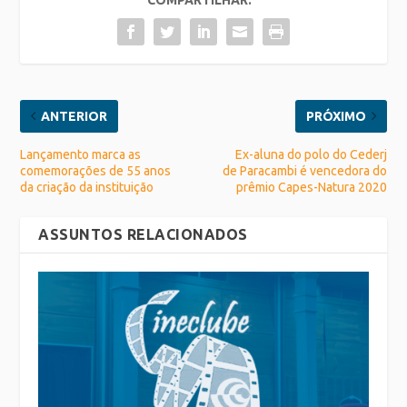
ANTERIOR
PRÓXIMO
Lançamento marca as
Ex-aluna do polo do Cederj
comemorações de 55 anos
de Paracambi é vencedora do
da criação da instituição
prêmio Capes-Natura 2020
ASSUNTOS RELACIONADOS