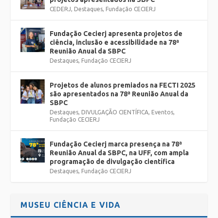
CEDERJ
,
Destaques
,
Fundação CECIERJ
Fundação Cecierj apresenta projetos de
ciência, inclusão e acessibilidade na 78ª
Reunião Anual da SBPC
Destaques
,
Fundação CECIERJ
Projetos de alunos premiados na FECTI 2025
são apresentados na 78ª Reunião Anual da
SBPC
Destaques
,
DIVULGAÇÃO CIENTÍFICA
,
Eventos
,
Fundação CECIERJ
Fundação Cecierj marca presença na 78ª
Reunião Anual da SBPC, na UFF, com ampla
programação de divulgação científica
Destaques
,
Fundação CECIERJ
MUSEU CIÊNCIA E VIDA