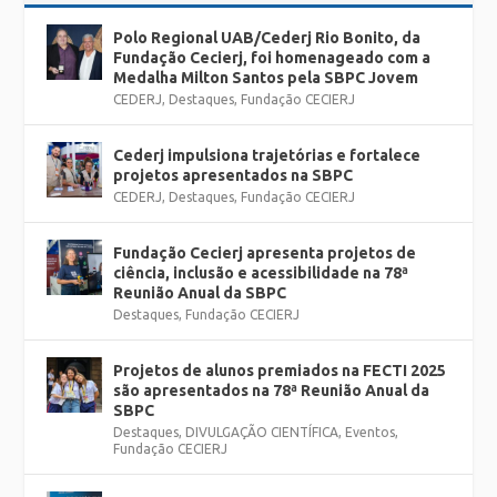
Polo Regional UAB/Cederj Rio Bonito, da
Fundação Cecierj, foi homenageado com a
Medalha Milton Santos pela SBPC Jovem
CEDERJ
,
Destaques
,
Fundação CECIERJ
Cederj impulsiona trajetórias e fortalece
projetos apresentados na SBPC
CEDERJ
,
Destaques
,
Fundação CECIERJ
Fundação Cecierj apresenta projetos de
ciência, inclusão e acessibilidade na 78ª
Reunião Anual da SBPC
Destaques
,
Fundação CECIERJ
Projetos de alunos premiados na FECTI 2025
são apresentados na 78ª Reunião Anual da
SBPC
Destaques
,
DIVULGAÇÃO CIENTÍFICA
,
Eventos
,
Fundação CECIERJ