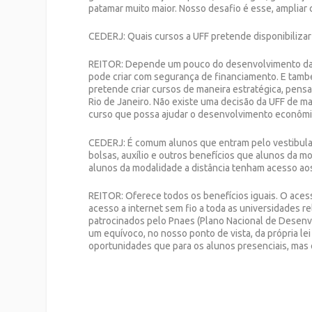
patamar muito maior. Nosso desafio é esse, ampliar
CEDERJ:
Quais cursos a UFF pretende disponibilizar
REITOR:
Depende um pouco do desenvolvimento das o
pode criar com segurança de financiamento. E tam
pretende criar cursos de maneira estratégica, pen
Rio de Janeiro. Não existe uma decisão da UFF de m
curso que possa ajudar o desenvolvimento econômic
CEDERJ:
É comum alunos que entram pelo vestibula
bolsas, auxílio e outros benefícios que alunos da m
alunos da modalidade a distância tenham acesso ao
REITOR:
Oferece todos os benefícios iguais. O acesso
acesso a internet sem fio a toda as universidades
patrocinados pelo Pnaes (Plano Nacional de Desenvo
um equívoco, no nosso ponto de vista, da própria le
oportunidades que para os alunos presenciais, mas 