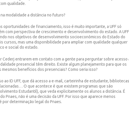
 com qualidade.
 na modalidade a distância no futuro?
portunidades de financiamento, isso é muito importante, a UFF só
bém com perspectiva de crescimento e desenvolvimento do estado. A UF
sando nos objetivos de desenvolvimento socioeconômicos do Estado do
ais cursos, mas uma disponibilidade para ampliar com qualidade qualquer
o e social do estado.
r Cederj entrarem em contato com a gente para perguntar sobre acesso 
odalidade presencial têm direito. Existe algum planejamento para que os
s mesmos benefícios dos presenciais? Como seria isso?
 ao ID UFF, que dá acesso a e-mail, carteirinha de estudante, bibliotecas
 relacionadas… O que acontece é que existem programas que são
lvimento Estudantil), que veda explicitamente os alunos a distância. É
i do Pnaes, não é uma decisão da UFF. Por isso que aparece menos
é por determinação legal do Pnaes.