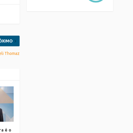
ÓXIMO
ueli Thomaz
a é o