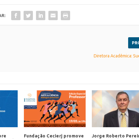
AR:
PR
Diretora Acadêmica: S
bre
Fundação Cecierj promove
Jorge Roberto Pereir