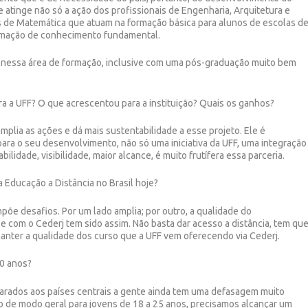
tinge não só a ação dos profissionais de Engenharia, Arquitetura e
 de Matemática que atuam na formação básica para alunos de escolas d
rmação de conhecimento fundamental.
 nessa área de formação, inclusive com uma pós-graduação muito bem
a a UFF? O que acrescentou para a instituição? Quais os ganhos?
mplia as ações e dá mais sustentabilidade a esse projeto. Ele é
ra o seu desenvolvimento, não só uma iniciativa da UFF, uma integração
lidade, visibilidade, maior alcance, é muito frutífera essa parceria.
Educação a Distância no Brasil hoje?
põe desafios. Por um lado amplia; por outro, a qualidade do
 com o Cederj tem sido assim. Não basta dar acesso a distância, tem qu
manter a qualidade dos curso que a UFF vem oferecendo via Cederj.
20 anos?
parados aos países centrais a gente ainda tem uma defasagem muito
o de modo geral para jovens de 18 a 25 anos, precisamos alcançar um