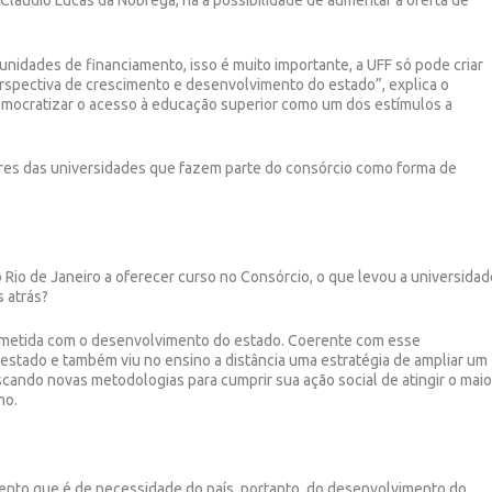
o Claudio Lucas da Nóbrega, há a possibilidade de aumentar a oferta de
dades de financiamento, isso é muito importante, a UFF só pode criar
spectiva de crescimento e desenvolvimento do estado”, explica o
emocratizar o acesso à educação superior como um dos estímulos a
itores das universidades que fazem parte do consórcio como forma de
o Rio de Janeiro a oferecer curso no Consórcio, o que levou a universida
s atrás?
metida com o desenvolvimento do estado. Coerente com esse
estado e também viu no ensino a distância uma estratégia de ampliar um
cando novas metodologias para cumprir sua ação social de atingir o maio
no.
nto que é de necessidade do país, portanto, do desenvolvimento do