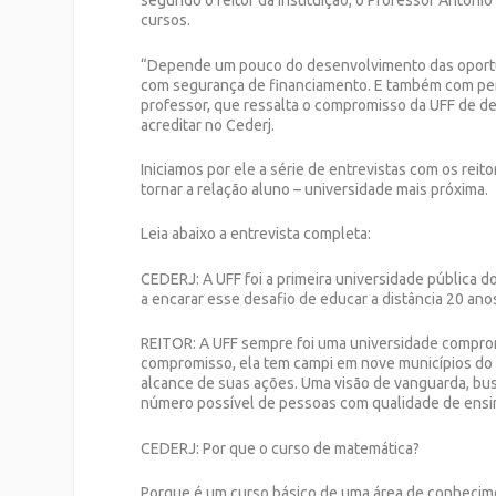
segundo o reitor da instituição, o Professor Antoni
cursos.
“
Depende um pouco do desenvolvimento das oportuni
com segurança de financiamento. E também com per
professor, que ressalta o compromisso da UFF de d
acreditar no Cederj.
Iniciamos por ele a série de entrevistas com os re
tornar a relação aluno – universidade mais próxima.
Leia abaixo a entrevista completa:
CEDERJ:
A UFF foi a primeira universidade pública d
a encarar esse desafio de educar a distância 20 ano
REITOR:
A UFF sempre foi uma universidade compro
compromisso, ela tem campi em nove municípios do 
alcance de suas ações. Uma visão de vanguarda, bus
número possível de pessoas com qualidade de ensi
CEDERJ:
Por que o curso de matemática?
Porque é um curso básico de uma área de conhecime