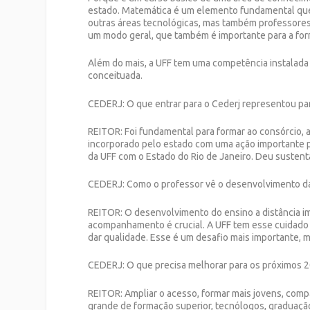
estado. Matemática é um elemento fundamental que a
outras áreas tecnológicas, mas também professores
um modo geral, que também é importante para a fo
Além do mais, a UFF tem uma competência instalada
conceituada.
CEDERJ:
O que entrar para o Cederj representou par
REITOR:
Foi fundamental para formar ao consórcio, a
incorporado pelo estado com uma ação importante pa
da UFF com o Estado do Rio de Janeiro. Deu sustentabi
CEDERJ:
Como o professor vê o desenvolvimento da 
REITOR:
O desenvolvimento do ensino a distância im
acompanhamento é crucial. A UFF tem esse cuidado e
dar qualidade. Esse é um desafio mais importante, 
CEDERJ:
O que precisa melhorar para os próximos 
REITOR:
Ampliar o acesso, formar mais jovens, com
grande de formação superior, tecnólogos, graduaçã