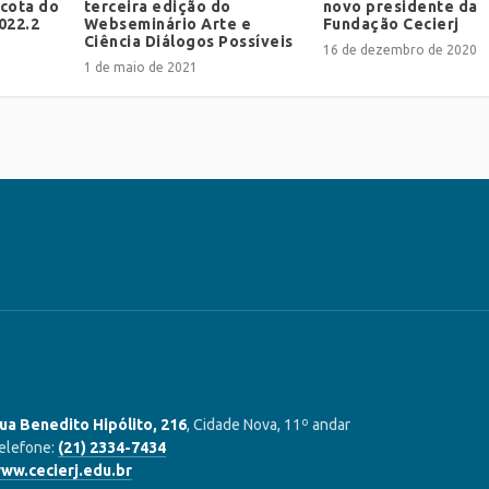
 cota do
terceira edição do
novo presidente da
022.2
Webseminário Arte e
Fundação Cecierj
Ciência Diálogos Possíveis
16 de dezembro de 2020
1 de maio de 2021
ua Benedito Hipólito, 216
, Cidade Nova, 11º andar
elefone:
(21) 2334-7434
ww.cecierj.edu.br