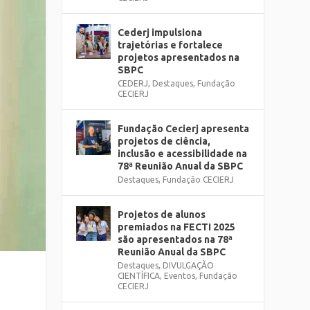
Cederj impulsiona
trajetórias e fortalece
projetos apresentados na
SBPC
CEDERJ
,
Destaques
,
Fundação
CECIERJ
Fundação Cecierj apresenta
projetos de ciência,
inclusão e acessibilidade na
78ª Reunião Anual da SBPC
Destaques
,
Fundação CECIERJ
Projetos de alunos
premiados na FECTI 2025
são apresentados na 78ª
Reunião Anual da SBPC
Destaques
,
DIVULGAÇÃO
CIENTÍFICA
,
Eventos
,
Fundação
CECIERJ