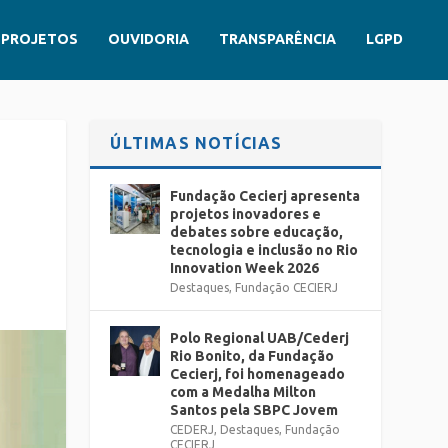
PROJETOS
OUVIDORIA
TRANSPARÊNCIA
LGPD
ÚLTIMAS NOTÍCIAS
Fundação Cecierj apresenta
projetos inovadores e
debates sobre educação,
tecnologia e inclusão no Rio
Innovation Week 2026
Destaques
,
Fundação CECIERJ
Polo Regional UAB/Cederj
Rio Bonito, da Fundação
Cecierj, foi homenageado
com a Medalha Milton
Santos pela SBPC Jovem
CEDERJ
,
Destaques
,
Fundação
CECIERJ