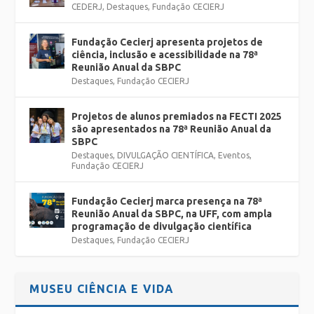
CEDERJ
,
Destaques
,
Fundação CECIERJ
Fundação Cecierj apresenta projetos de
ciência, inclusão e acessibilidade na 78ª
Reunião Anual da SBPC
Destaques
,
Fundação CECIERJ
Projetos de alunos premiados na FECTI 2025
são apresentados na 78ª Reunião Anual da
SBPC
Destaques
,
DIVULGAÇÃO CIENTÍFICA
,
Eventos
,
Fundação CECIERJ
Fundação Cecierj marca presença na 78ª
Reunião Anual da SBPC, na UFF, com ampla
programação de divulgação científica
Destaques
,
Fundação CECIERJ
MUSEU CIÊNCIA E VIDA