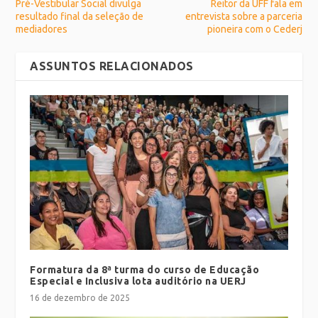
Pré-Vestibular Social divulga
Reitor da UFF fala em
resultado final da seleção de
entrevista sobre a parceria
mediadores
pioneira com o Cederj
ASSUNTOS RELACIONADOS
Formatura da 8ª turma do curso de Educação
Especial e Inclusiva lota auditório na UERJ
16 de dezembro de 2025