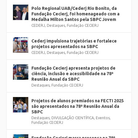
Polo Regional UAB/Cederj Rio Bonito, da
Fundação Cecierj, foi homenageado com a
Medalha Milton Santos pela SBPC Jovem
CEDERJ
,
Destaques
,
Fundação CECIERJ
Cederj impulsiona trajetórias e fortalece
projetos apresentados na SBPC
CEDERJ
,
Destaques
,
Fundação CECIERJ
Fundação Cecierj apresenta projetos de
ciência, inclusão e acessibilidade na 78ª
Reunião Anual da SBPC
Destaques
,
Fundação CECIERJ
Projetos de alunos premiados na FECTI 2025
são apresentados na 78ª Reunião Anual da
SBPC
Destaques
,
DIVULGAÇÃO CIENTÍFICA
,
Eventos
,
Fundação CECIERJ
Fundação Cecierj marca presença na 78ª