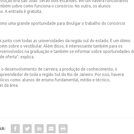
posição Ilha São João. Serão dois estandes: em um haverá funcionários
 também sobre como funciona o consórcio. No outro, os alunos
. A entrada é gratuita.
 como uma grande oportunidade para divulgar o trabalho do consórcio
 junto com todas as universidades da região sul do estado. É um ótimo
ém sobre o vestibular. Além disso, é interessante também para os
desenvolvidos na graduação e também se informar sobre oportunidades d
de oferta”, explica.
, o desenvolvimento de carreira, a produção de conhecimento, o
empreendedor de toda a região Sul do Rio de Janeiro. Por isso, haverá
blicos como: alunos de ensino fundamental, médio e técnico,
as da área.
AR: