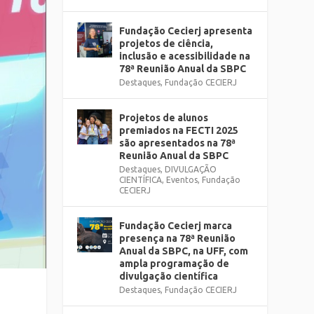
Fundação Cecierj apresenta
projetos de ciência,
inclusão e acessibilidade na
78ª Reunião Anual da SBPC
Destaques
,
Fundação CECIERJ
Projetos de alunos
premiados na FECTI 2025
são apresentados na 78ª
Reunião Anual da SBPC
Destaques
,
DIVULGAÇÃO
CIENTÍFICA
,
Eventos
,
Fundação
CECIERJ
Fundação Cecierj marca
presença na 78ª Reunião
Anual da SBPC, na UFF, com
ampla programação de
divulgação científica
Destaques
,
Fundação CECIERJ
1