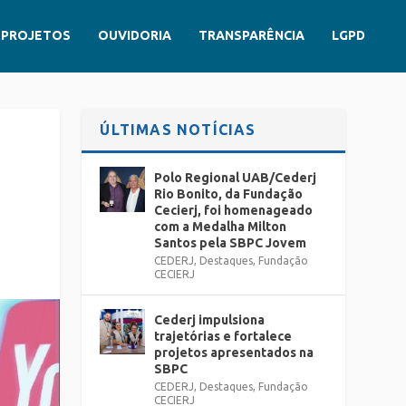
PROJETOS
OUVIDORIA
TRANSPARÊNCIA
LGPD
ÚLTIMAS NOTÍCIAS
Polo Regional UAB/Cederj
Rio Bonito, da Fundação
Cecierj, foi homenageado
com a Medalha Milton
Santos pela SBPC Jovem
CEDERJ
,
Destaques
,
Fundação
CECIERJ
Cederj impulsiona
trajetórias e fortalece
projetos apresentados na
SBPC
CEDERJ
,
Destaques
,
Fundação
CECIERJ