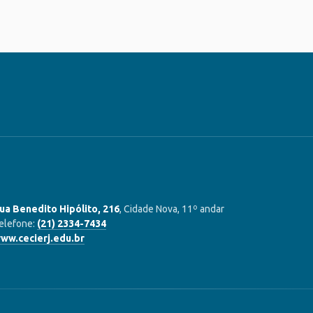
ua Benedito Hipólito, 216
, Cidade Nova, 11º andar
elefone:
(21) 2334-7434
ww.cecierj.edu.br