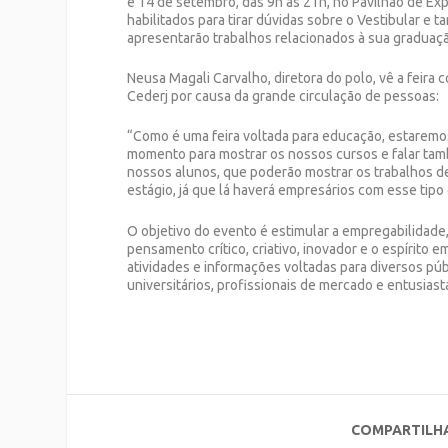
e 14 de setembro, das 9h às 21h, no Pavilhão de Ex
habilitados para tirar dúvidas sobre o Vestibular e
apresentarão trabalhos relacionados à sua graduação
Neusa Magali Carvalho, diretora do polo, vê a feira
Cederj por causa da grande circulação de pessoas:
“Como é uma feira voltada para educação, estaremos
momento para mostrar os nossos cursos e falar tamb
nossos alunos, que poderão mostrar os trabalhos 
estágio, já que lá haverá empresários com esse tipo 
O objetivo do evento é estimular a empregabilidade
pensamento crítico, criativo, inovador e o espírito 
atividades e informações voltadas para diversos pú
universitários, profissionais de mercado e entusiast
COMPARTILH