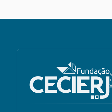
R
T
w