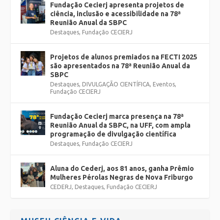
Fundação Cecierj apresenta projetos de
ciência, inclusão e acessibilidade na 78ª
Reunião Anual da SBPC
Destaques
,
Fundação CECIERJ
Projetos de alunos premiados na FECTI 2025
são apresentados na 78ª Reunião Anual da
SBPC
Destaques
,
DIVULGAÇÃO CIENTÍFICA
,
Eventos
,
Fundação CECIERJ
Fundação Cecierj marca presença na 78ª
Reunião Anual da SBPC, na UFF, com ampla
programação de divulgação científica
Destaques
,
Fundação CECIERJ
Aluna do Cederj, aos 81 anos, ganha Prêmio
Mulheres Pérolas Negras de Nova Friburgo
CEDERJ
,
Destaques
,
Fundação CECIERJ