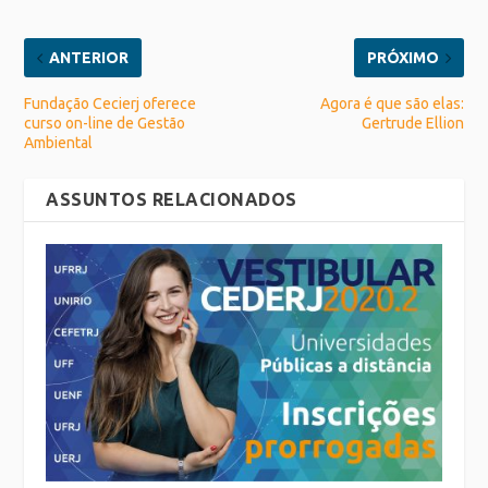
ANTERIOR
PRÓXIMO
Fundação Cecierj oferece
Agora é que são elas:
curso on-line de Gestão
Gertrude Ellion
Ambiental
ASSUNTOS RELACIONADOS