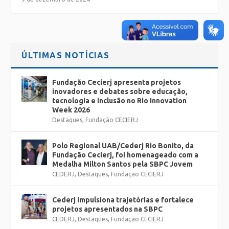
ÚLTIMAS NOTÍCIAS
Fundação Cecierj apresenta projetos
inovadores e debates sobre educação,
tecnologia e inclusão no Rio Innovation
Week 2026
Destaques
,
Fundação CECIERJ
Polo Regional UAB/Cederj Rio Bonito, da
Fundação Cecierj, foi homenageado com a
Medalha Milton Santos pela SBPC Jovem
CEDERJ
,
Destaques
,
Fundação CECIERJ
Cederj impulsiona trajetórias e fortalece
projetos apresentados na SBPC
CEDERJ
,
Destaques
,
Fundação CECIERJ