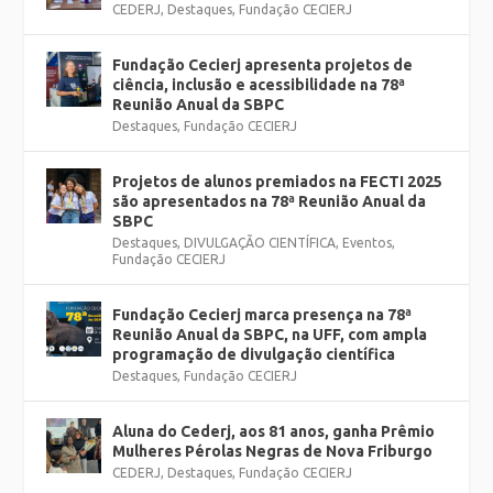
CEDERJ
,
Destaques
,
Fundação CECIERJ
Fundação Cecierj apresenta projetos de
ciência, inclusão e acessibilidade na 78ª
Reunião Anual da SBPC
Destaques
,
Fundação CECIERJ
Projetos de alunos premiados na FECTI 2025
são apresentados na 78ª Reunião Anual da
SBPC
Destaques
,
DIVULGAÇÃO CIENTÍFICA
,
Eventos
,
Fundação CECIERJ
Fundação Cecierj marca presença na 78ª
Reunião Anual da SBPC, na UFF, com ampla
programação de divulgação científica
Destaques
,
Fundação CECIERJ
Aluna do Cederj, aos 81 anos, ganha Prêmio
Mulheres Pérolas Negras de Nova Friburgo
CEDERJ
,
Destaques
,
Fundação CECIERJ