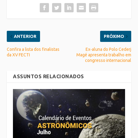
ANTERIOR
PRÓXIMO
Confira a lista dos finalistas
Ex-aluna do Polo Cederj
da XV FECTI
Magé apresenta trabalho em
congresso internacional
ASSUNTOS RELACIONADOS