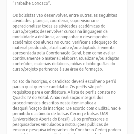
“Trabalhe Conosco”.
Os bolsistas vão desenvolver, entre outras, as seguintes
atividades: planejar, coordenar, supervisionar e
operacionalizar todas as atividades acadêmicas do
curso/projeto; desenvolver cursos na linguagem da
modalidade a distância; acompanhar o desempenho
acadêmico dos alunos no curso; verificar a adequação do
material produzido, atualizado e/ou adaptado à ementa
apresentada pela Coordenação Geral, bem como avaliar
continuamente o material; elaborar, atualizar e/ou adaptar
conteúdos, materiais didáticos, mídias e bibliografias do
curso/projeto pertinente à sua área de formação.
No ato da inscrição, o candidato deverá escolher o perfil
para o qual quer se candidatar. Os perfis são pré-
requisitos para a candidatura. A lista de perfis consta no
Quadro IV do Edital. A não realização integral dos
procedimentos descritos neste item implica a
desqualificação da inscrição. De acordo com o Edital, não é
permitido o acúmulo de bolsas Cecierj e bolsas UAB
(Universidade Aberta do Brasil). Já os professores e
pesquisadores vinculados a instituições públicas de
ensino e pesquisa integrantes do Consórcio Cederj podem