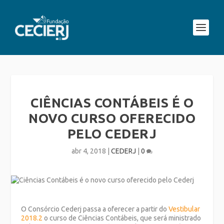
CIÊNCIAS CONTÁBEIS É O
NOVO CURSO OFERECIDO
PELO CEDERJ
abr 4, 2018
|
CEDERJ
|
0
O Consórcio Cederj passa a oferecer a partir do
Vestibular
2018.2
o curso de Ciências Contábeis, que será ministrado