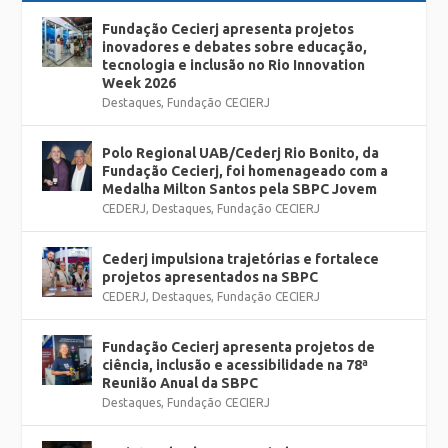
Fundação Cecierj apresenta projetos
inovadores e debates sobre educação,
tecnologia e inclusão no Rio Innovation
Week 2026
Destaques
,
Fundação CECIERJ
Polo Regional UAB/Cederj Rio Bonito, da
Fundação Cecierj, foi homenageado com a
Medalha Milton Santos pela SBPC Jovem
CEDERJ
,
Destaques
,
Fundação CECIERJ
Cederj impulsiona trajetórias e fortalece
projetos apresentados na SBPC
CEDERJ
,
Destaques
,
Fundação CECIERJ
Fundação Cecierj apresenta projetos de
ciência, inclusão e acessibilidade na 78ª
Reunião Anual da SBPC
Destaques
,
Fundação CECIERJ