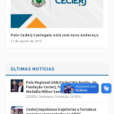
Polo Cederj Cantagalo está com novo endereço
15 de agosto de 2019
ÚLTIMAS NOTÍCIAS
Polo Regional UAB/Cederj Rio Bonito, da
Fundação Cecierj, foi homenageado com a
Medalha Milton Santos pela SBPC Jovem
CEDERJ
,
Destaques
,
Fundação CECIERJ
Cederj impulsiona trajetórias e fortalece