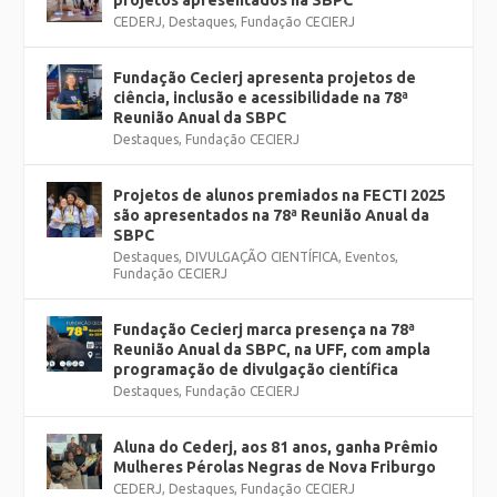
projetos apresentados na SBPC
CEDERJ
,
Destaques
,
Fundação CECIERJ
Fundação Cecierj apresenta projetos de
ciência, inclusão e acessibilidade na 78ª
Reunião Anual da SBPC
Destaques
,
Fundação CECIERJ
Projetos de alunos premiados na FECTI 2025
são apresentados na 78ª Reunião Anual da
SBPC
Destaques
,
DIVULGAÇÃO CIENTÍFICA
,
Eventos
,
Fundação CECIERJ
Fundação Cecierj marca presença na 78ª
Reunião Anual da SBPC, na UFF, com ampla
programação de divulgação científica
Destaques
,
Fundação CECIERJ
Aluna do Cederj, aos 81 anos, ganha Prêmio
Mulheres Pérolas Negras de Nova Friburgo
CEDERJ
,
Destaques
,
Fundação CECIERJ