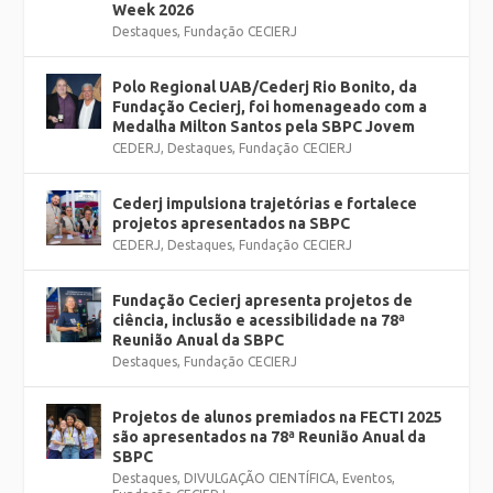
Week 2026
Destaques
,
Fundação CECIERJ
Polo Regional UAB/Cederj Rio Bonito, da
Fundação Cecierj, foi homenageado com a
Medalha Milton Santos pela SBPC Jovem
CEDERJ
,
Destaques
,
Fundação CECIERJ
Cederj impulsiona trajetórias e fortalece
projetos apresentados na SBPC
CEDERJ
,
Destaques
,
Fundação CECIERJ
Fundação Cecierj apresenta projetos de
ciência, inclusão e acessibilidade na 78ª
Reunião Anual da SBPC
Destaques
,
Fundação CECIERJ
Projetos de alunos premiados na FECTI 2025
são apresentados na 78ª Reunião Anual da
SBPC
Destaques
,
DIVULGAÇÃO CIENTÍFICA
,
Eventos
,