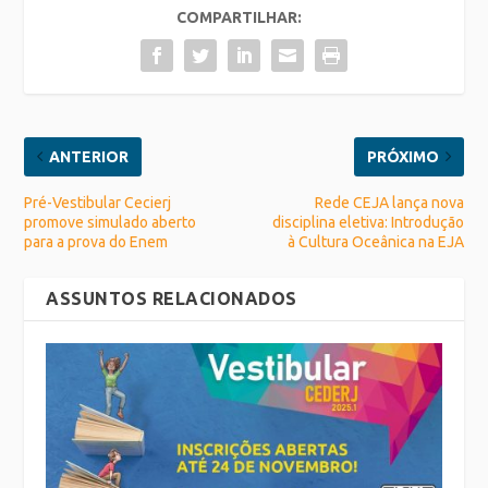
COMPARTILHAR:
ANTERIOR
PRÓXIMO
Pré-Vestibular Cecierj
Rede CEJA lança nova
promove simulado aberto
disciplina eletiva: Introdução
para a prova do Enem
à Cultura Oceânica na EJA
ASSUNTOS RELACIONADOS