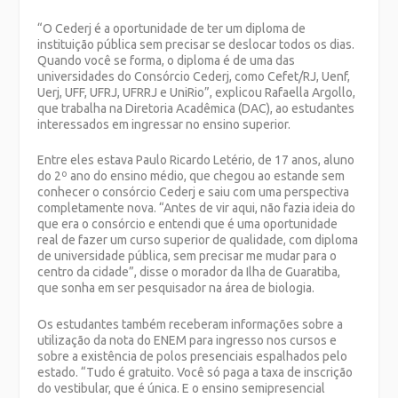
“O Cederj é a oportunidade de ter um diploma de
instituição pública sem precisar se deslocar todos os dias.
Quando você se forma, o diploma é de uma das
universidades do Consórcio Cederj, como Cefet/RJ, Uenf,
Uerj, UFF, UFRJ, UFRRJ e UniRio”, explicou Rafaella Argollo,
que trabalha na Diretoria Acadêmica (DAC), ao estudantes
interessados em ingressar no ensino superior.
Entre eles estava Paulo Ricardo Letério, de 17 anos, aluno
do 2º ano do ensino médio, que chegou ao estande sem
conhecer o consórcio Cederj e saiu com uma perspectiva
completamente nova. “Antes de vir aqui, não fazia ideia do
que era o consórcio e entendi que é uma oportunidade
real de fazer um curso superior de qualidade, com diploma
de universidade pública, sem precisar me mudar para o
centro da cidade”, disse o morador da Ilha de Guaratiba,
que sonha em ser pesquisador na área de biologia.
Os estudantes também receberam informações sobre a
utilização da nota do ENEM para ingresso nos cursos e
sobre a existência de polos presenciais espalhados pelo
estado. “Tudo é gratuito. Você só paga a taxa de inscrição
do vestibular, que é única. E o ensino semipresencial