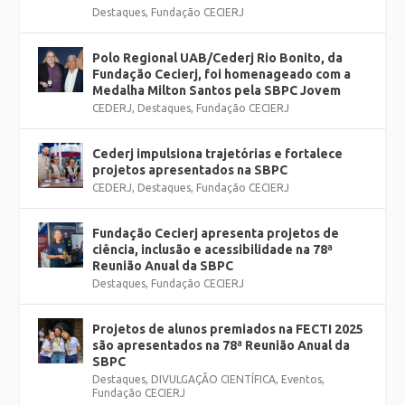
Destaques
,
Fundação CECIERJ
Polo Regional UAB/Cederj Rio Bonito, da
Fundação Cecierj, foi homenageado com a
Medalha Milton Santos pela SBPC Jovem
CEDERJ
,
Destaques
,
Fundação CECIERJ
Cederj impulsiona trajetórias e fortalece
projetos apresentados na SBPC
CEDERJ
,
Destaques
,
Fundação CECIERJ
Fundação Cecierj apresenta projetos de
ciência, inclusão e acessibilidade na 78ª
Reunião Anual da SBPC
Destaques
,
Fundação CECIERJ
Projetos de alunos premiados na FECTI 2025
são apresentados na 78ª Reunião Anual da
SBPC
Destaques
,
DIVULGAÇÃO CIENTÍFICA
,
Eventos
,
Fundação CECIERJ