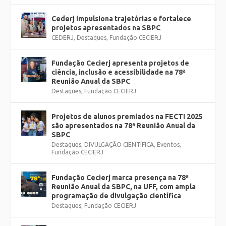
Cederj impulsiona trajetórias e fortalece
projetos apresentados na SBPC
CEDERJ
,
Destaques
,
Fundação CECIERJ
Fundação Cecierj apresenta projetos de
ciência, inclusão e acessibilidade na 78ª
Reunião Anual da SBPC
Destaques
,
Fundação CECIERJ
Projetos de alunos premiados na FECTI 2025
são apresentados na 78ª Reunião Anual da
SBPC
Destaques
,
DIVULGAÇÃO CIENTÍFICA
,
Eventos
,
Fundação CECIERJ
Fundação Cecierj marca presença na 78ª
Reunião Anual da SBPC, na UFF, com ampla
programação de divulgação científica
Destaques
,
Fundação CECIERJ