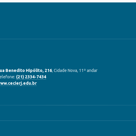
ua Benedito Hipólito, 216
, Cidade Nova, 11º andar
elefone:
(21) 2334-7434
ww.cecierj.edu.br