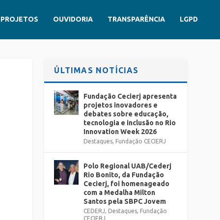
PROJETOS
OUVIDORIA
TRANSPARÊNCIA
LGPD
ÚLTIMAS NOTÍCIAS
Fundação Cecierj apresenta
projetos inovadores e
debates sobre educação,
tecnologia e inclusão no Rio
Innovation Week 2026
Destaques
,
Fundação CECIERJ
Polo Regional UAB/Cederj
Rio Bonito, da Fundação
Cecierj, foi homenageado
com a Medalha Milton
Santos pela SBPC Jovem
CEDERJ
,
Destaques
,
Fundação
CECIERJ