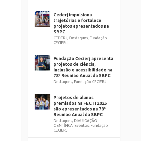
Cederj impulsiona
trajetórias e fortalece
projetos apresentados na
SBPC
CEDERJ
,
Destaques
,
Fundação
CECIERJ
Fundação Cecierj apresenta
projetos de ciência,
inclusão e acessibilidade na
78ª Reunião Anual da SBPC
Destaques
,
Fundação CECIERJ
Projetos de alunos
premiados na FECTI 2025
são apresentados na 78ª
Reunião Anual da SBPC
Destaques
,
DIVULGAÇÃO
CIENTÍFICA
,
Eventos
,
Fundação
CECIERJ