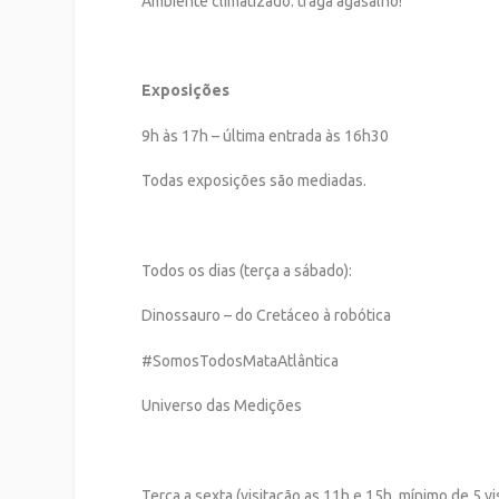
Ambiente climatizado: traga agasalho!
Exposições
9h às 17h – última entrada às 16h30
Todas exposições são mediadas.
Todos os dias (terça a sábado):
Dinossauro – do Cretáceo à robótica
#SomosTodosMataAtlântica
Universo das Medições
Terça a sexta (visitação as 11h e 15h, mínimo de 5 vi