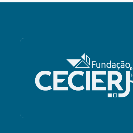
R
T
w