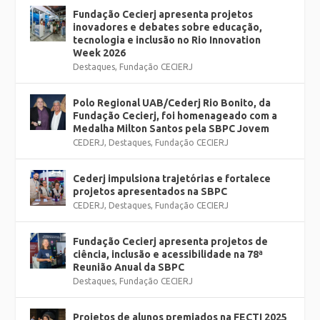
Fundação Cecierj apresenta projetos
inovadores e debates sobre educação,
tecnologia e inclusão no Rio Innovation
Week 2026
Destaques
,
Fundação CECIERJ
Polo Regional UAB/Cederj Rio Bonito, da
Fundação Cecierj, foi homenageado com a
Medalha Milton Santos pela SBPC Jovem
CEDERJ
,
Destaques
,
Fundação CECIERJ
Cederj impulsiona trajetórias e fortalece
projetos apresentados na SBPC
CEDERJ
,
Destaques
,
Fundação CECIERJ
Fundação Cecierj apresenta projetos de
ciência, inclusão e acessibilidade na 78ª
Reunião Anual da SBPC
Destaques
,
Fundação CECIERJ
Projetos de alunos premiados na FECTI 2025