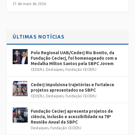
21 de maio de 2026
ÚLTIMAS NOTÍCIAS
Polo Regional UAB/Cederj Rio Bonito, da
Fundação Cecierj, foi homenageado com a
Medalha Milton Santos pela SBPC Jovem
CEDERJ
,
Destaques
,
Fundação CECIERJ
Cederj impulsiona trajetórias e fortalece
projetos apresentados na SBPC
CEDERJ
,
Destaques
,
Fundação CECIERJ
Fundação Cecierj apresenta projetos de
ciência, inclusão e acessibilidade na 78ª
Reunião Anual da SBPC
Destaques
,
Fundação CECIERJ