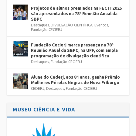
Projetos de alunos premiados na FECTI 2025
são apresentados na 78ª Reunião Anual da
SBPC
Destaques
,
DIVULGAÇÃO CIENTÍFICA
,
Eventos
,
Fundação CECIERJ
Fundação Cecierj marca presença na 78ª
Reunião Anual da SBPC, na UFF, com ampla
programação de divulgação científica
Destaques
,
Fundação CECIERJ
Aluna do Cederj, aos 81 anos, ganha Prêmio
Mulheres Pérolas Negras de Nova Friburgo
CEDERJ
,
Destaques
,
Fundação CECIERJ
MUSEU CIÊNCIA E VIDA