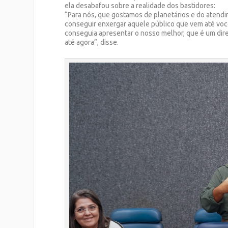
ela desabafou sobre a realidade dos bastidores:
“Para nós, que gostamos de planetários e do atend
conseguir enxergar aquele público que vem até voc
conseguia apresentar o nosso melhor, que é um dire
até agora”, disse.