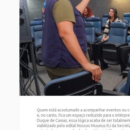
Quem está acostumado a acompanhar eventos ou conte
e, no canto, fica um espaço reduzido para o intérpre
Duque de Caxias, essa lógica acaba de ser totalment
viabilizado pelo edital Nossos Museus RJ da Secret