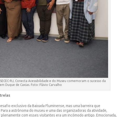
a SECEC-RJ, Conecta Acessibilidade e do Museu comemoram o sucesso da
a em Duque de Caxias. Foto: Flávio Carvalho
trelas
esafio exclusivo da Baixada Fluminense, mas uma barreira que
 Para a astrônoma do museu e uma das organizadoras da atividade,
ar plenamente com esses visitantes era um incômodo antigo. Emocionada,