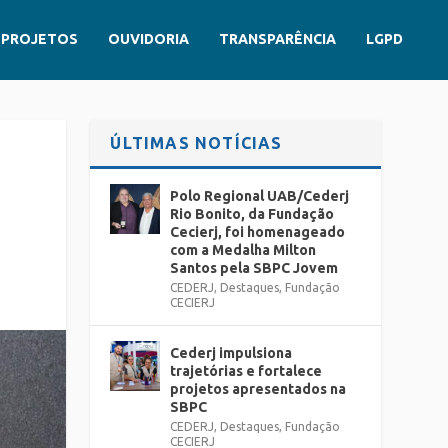
PROJETOS
OUVIDORIA
TRANSPARÊNCIA
LGPD
ÚLTIMAS NOTÍCIAS
Polo Regional UAB/Cederj
Rio Bonito, da Fundação
Cecierj, foi homenageado
com a Medalha Milton
Santos pela SBPC Jovem
CEDERJ
,
Destaques
,
Fundação
CECIERJ
Cederj impulsiona
trajetórias e fortalece
projetos apresentados na
SBPC
CEDERJ
,
Destaques
,
Fundação
CECIERJ