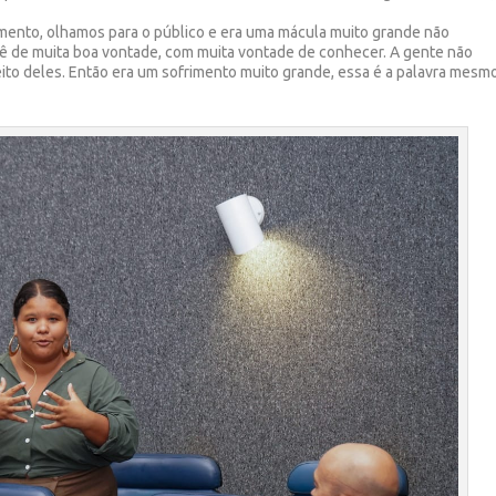
imento, olhamos para o público e era uma mácula muito grande não
ê de muita boa vontade, com muita vontade de conhecer. A gente não
ito deles. Então era um sofrimento muito grande, essa é a palavra mesmo