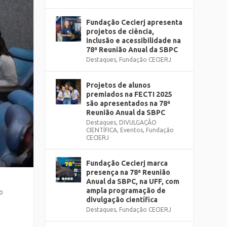
Fundação Cecierj apresenta
projetos de ciência,
inclusão e acessibilidade na
78ª Reunião Anual da SBPC
Destaques
,
Fundação CECIERJ
Projetos de alunos
premiados na FECTI 2025
são apresentados na 78ª
Reunião Anual da SBPC
Destaques
,
DIVULGAÇÃO
CIENTÍFICA
,
Eventos
,
Fundação
CECIERJ
Fundação Cecierj marca
presença na 78ª Reunião
Anual da SBPC, na UFF, com
ampla programação de
o
divulgação científica
Destaques
,
Fundação CECIERJ