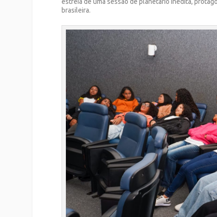
estreia de uma sessão de planetário inédita, protag
brasileira.