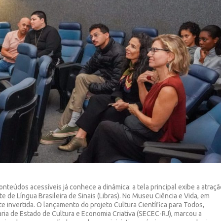
údos acessíveis já conhece a dinâmica: a tela principal exibe a atraçã
te de Língua Brasileira de Sinais (Libras). No Museu Ciência e Vida, em
e invertida. O lançamento do projeto Cultura Científica para Todos,
aria de Estado de Cultura e Economia Criativa (SECEC-RJ), marcou a