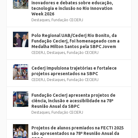
inovadores e debates sobre educação,
tecnologia e inclusão no Rio Innovation
Week 2026
Destaques
,
Fundação CECIERJ
Polo Regional UAB/Cederj Rio Bonito, da
Fundação Cecierj, foi homenageado com a
Medalha Milton Santos pela SBPC Jovem
CEDERJ
,
Destaques
,
Fundação CECIERJ
Cederj impulsiona trajetórias e fortalece
projetos apresentados na SBPC
CEDERJ
,
Destaques
,
Fundação CECIERJ
Fundação Cecierj apresenta projetos de
ciência, inclusão e acessibilidade na 78ª
Reunião Anual da SBPC
Destaques
,
Fundação CECIERJ
Projetos de alunos premiados na FECTI 2025
são apresentados na 78ª Reunião Anual da