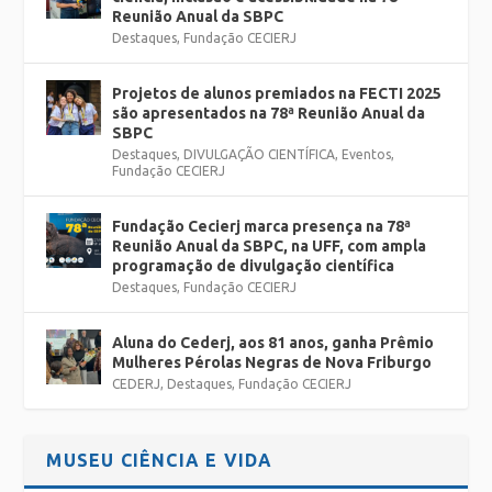
Reunião Anual da SBPC
Destaques
,
Fundação CECIERJ
Projetos de alunos premiados na FECTI 2025
são apresentados na 78ª Reunião Anual da
SBPC
Destaques
,
DIVULGAÇÃO CIENTÍFICA
,
Eventos
,
Fundação CECIERJ
Fundação Cecierj marca presença na 78ª
Reunião Anual da SBPC, na UFF, com ampla
programação de divulgação científica
Destaques
,
Fundação CECIERJ
Aluna do Cederj, aos 81 anos, ganha Prêmio
Mulheres Pérolas Negras de Nova Friburgo
CEDERJ
,
Destaques
,
Fundação CECIERJ
MUSEU CIÊNCIA E VIDA