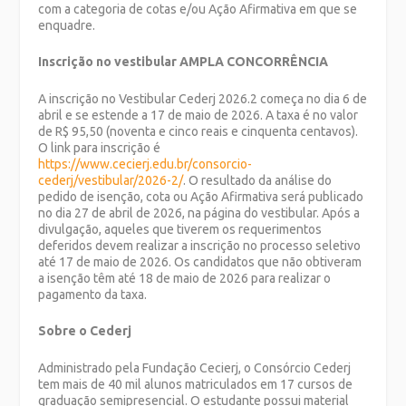
com a categoria de cotas e/ou Ação Afirmativa em que se
enquadre.
Inscrição no vestibular AMPLA CONCORRÊNCIA
A inscrição no Vestibular Cederj 2026.2 começa no dia 6 de
abril e se estende a 17 de maio de 2026. A taxa é no valor
de R$ 95,50 (noventa e cinco reais e cinquenta centavos).
O link para inscrição é
https://www.cecierj.edu.br/consorcio-
cederj/vestibular/2026-2/
. O resultado da análise do
pedido de isenção, cota ou Ação Afirmativa será publicado
no dia 27 de abril de 2026, na página do vestibular. Após a
divulgação, aqueles que tiverem os requerimentos
deferidos devem realizar a inscrição no processo seletivo
até 17 de maio de 2026. Os candidatos que não obtiveram
a isenção têm até 18 de maio de 2026 para realizar o
pagamento da taxa.
Sobre o Cederj
Administrado pela Fundação Cecierj, o Consórcio Cederj
tem mais de 40 mil alunos matriculados em 17 cursos de
graduação semipresencial. O estudante possui material