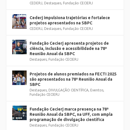
CEDERJ
,
Destaques
,
Fundação CECIERJ
Cederj impulsiona trajetórias e fortalece
projetos apresentados na SBPC
CEDERJ
,
Destaques
,
Fundação CECIERJ
Fundação Cecierj apresenta projetos de
ciência, inclusão e acessibilidade na 78ª
Reunião Anual da SBPC
Destaques
,
Fundação CECIERJ
Projetos de alunos premiados na FECTI 2025
são apresentados na 78ª Reunião Anual da
SBPC
Destaques
,
DIVULGAÇÃO CIENTÍFICA
,
Eventos
,
Fundação CECIERJ
Fundação Cecierj marca presença na 78ª
Reunião Anual da SBPC, na UFF, com ampla
programação de divulgação científica
Destaques
,
Fundação CECIERJ