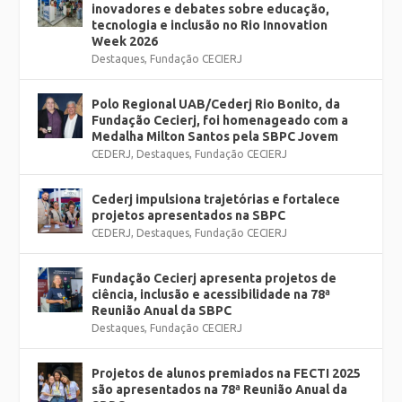
inovadores e debates sobre educação,
tecnologia e inclusão no Rio Innovation
Week 2026
Destaques
,
Fundação CECIERJ
Polo Regional UAB/Cederj Rio Bonito, da
Fundação Cecierj, foi homenageado com a
Medalha Milton Santos pela SBPC Jovem
CEDERJ
,
Destaques
,
Fundação CECIERJ
Cederj impulsiona trajetórias e fortalece
projetos apresentados na SBPC
CEDERJ
,
Destaques
,
Fundação CECIERJ
Fundação Cecierj apresenta projetos de
ciência, inclusão e acessibilidade na 78ª
Reunião Anual da SBPC
Destaques
,
Fundação CECIERJ
Projetos de alunos premiados na FECTI 2025
são apresentados na 78ª Reunião Anual da