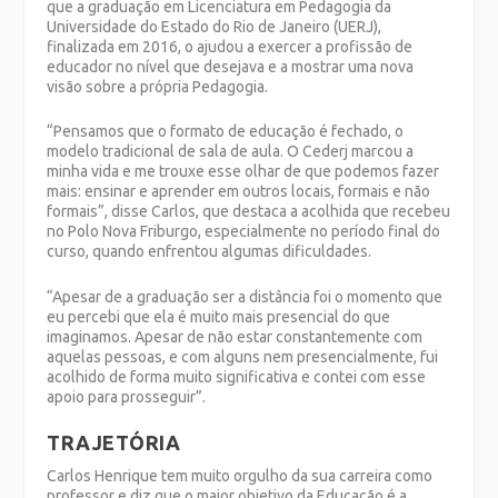
que a graduação em Licenciatura em Pedagogia da
Universidade do Estado do Rio de Janeiro (UERJ),
finalizada em 2016, o ajudou a exercer a profissão de
educador no nível que desejava e a mostrar uma nova
visão sobre a própria Pedagogia.
“Pensamos que o formato de educação é fechado, o
modelo tradicional de sala de aula. O Cederj marcou a
minha vida e me trouxe esse olhar de que podemos fazer
mais: ensinar e aprender em outros locais, formais e não
formais”, disse Carlos, que destaca a acolhida que recebeu
no Polo Nova Friburgo, especialmente no período final do
curso, quando enfrentou algumas dificuldades.
“Apesar de a graduação ser a distância foi o momento que
eu percebi que ela é muito mais presencial do que
imaginamos. Apesar de não estar constantemente com
aquelas pessoas, e com alguns nem presencialmente, fui
acolhido de forma muito significativa e contei com esse
apoio para prosseguir”.
TRAJETÓRIA
Carlos Henrique tem muito orgulho da sua carreira como
professor e diz que o maior objetivo da Educação é a