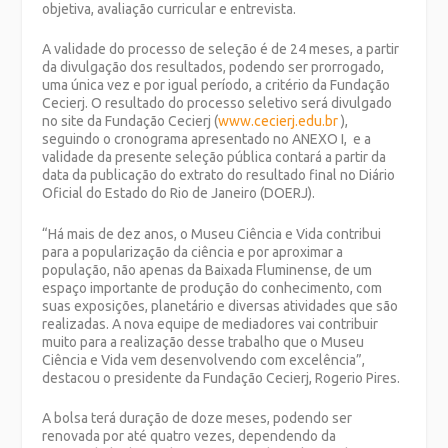
objetiva, avaliação curricular e entrevista.
A validade do processo de seleção é de 24 meses, a partir
da divulgação dos resultados, podendo ser prorrogado,
uma única vez e por igual período, a critério da Fundação
Cecierj. O resultado do processo seletivo será divulgado
no site da Fundação Cecierj (
www.cecierj.edu.br
),
seguindo o cronograma apresentado no ANEXO I, e a
validade da presente seleção pública contará a partir da
data da publicação do extrato do resultado final no Diário
Oficial do Estado do Rio de Janeiro (DOERJ).
“Há mais de dez anos, o Museu Ciência e Vida contribui
para a popularização da ciência e por aproximar a
população, não apenas da Baixada Fluminense, de um
espaço importante de produção do conhecimento, com
suas exposições, planetário e diversas atividades que são
realizadas. A nova equipe de mediadores vai contribuir
muito para a realização desse trabalho que o Museu
Ciência e Vida vem desenvolvendo com excelência”,
destacou o presidente da Fundação Cecierj, Rogerio Pires.
A bolsa terá duração de doze meses, podendo ser
renovada por até quatro vezes, dependendo da