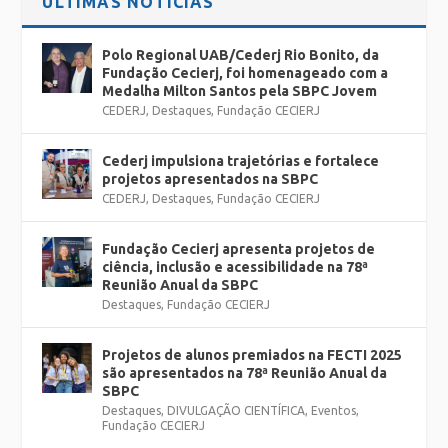
ÚLTIMAS NOTÍCIAS
Polo Regional UAB/Cederj Rio Bonito, da
Fundação Cecierj, foi homenageado com a
Medalha Milton Santos pela SBPC Jovem
CEDERJ
,
Destaques
,
Fundação CECIERJ
Cederj impulsiona trajetórias e fortalece
projetos apresentados na SBPC
CEDERJ
,
Destaques
,
Fundação CECIERJ
Fundação Cecierj apresenta projetos de
ciência, inclusão e acessibilidade na 78ª
Reunião Anual da SBPC
Destaques
,
Fundação CECIERJ
Projetos de alunos premiados na FECTI 2025
são apresentados na 78ª Reunião Anual da
SBPC
Destaques
,
DIVULGAÇÃO CIENTÍFICA
,
Eventos
,
Fundação CECIERJ