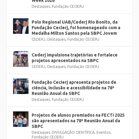
Week 2026
Destaques
,
Fundação CECIERJ
Polo Regional UAB/Cederj Rio Bonito, da
Fundação Cecierj, foi homenageado com a
Medalha Milton Santos pela SBPC Jovem
CEDERJ
,
Destaques
,
Fundação CECIERJ
Cederj impulsiona trajetórias e fortalece
projetos apresentados na SBPC
CEDERJ
,
Destaques
,
Fundação CECIERJ
Fundação Cecierj apresenta projetos de
ciência, inclusão e acessibilidade na 78ª
Reunião Anual da SBPC
Destaques
,
Fundação CECIERJ
Projetos de alunos premiados na FECTI 2025
são apresentados na 78ª Reunião Anual da
SBPC
Destaques
,
DIVULGAÇÃO CIENTÍFICA
,
Eventos
,
Fundação CECIERJ