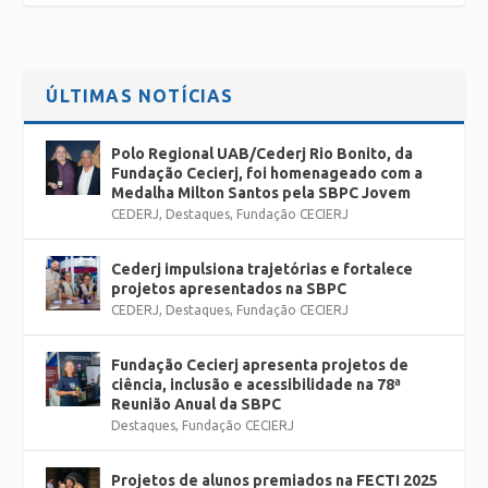
ÚLTIMAS NOTÍCIAS
Polo Regional UAB/Cederj Rio Bonito, da
Fundação Cecierj, foi homenageado com a
Medalha Milton Santos pela SBPC Jovem
CEDERJ
,
Destaques
,
Fundação CECIERJ
Cederj impulsiona trajetórias e fortalece
projetos apresentados na SBPC
CEDERJ
,
Destaques
,
Fundação CECIERJ
Fundação Cecierj apresenta projetos de
ciência, inclusão e acessibilidade na 78ª
Reunião Anual da SBPC
Destaques
,
Fundação CECIERJ
Projetos de alunos premiados na FECTI 2025