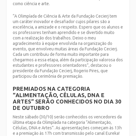
como ciência e arte.
“A Olimpíada de Ciência & Arte da Fundação Cecierj tem
um caráter inovador e desafiador cujos pilares são a
excelência, a amizade e o respeito. Espero que os alunos e
os professores tenham aprendido e se divertido muito
com a realização dos trabalhos. Deixo o meu
agradecimento à equipe envolvida na organização do
evento, que envolveu muitas áreas da Fundação Cecierj.
Cada um contribuiu de forma muito importante para
chegarmos a essa etapa, além da participação valorosa dos
estudantes e professores orientadores”, destacou o
presidente da Fundação Cecierj, Rogerio Pires, que
participou da cerimônia de premiação.
PREMIADOS NA CATEGORIA
“ALIMENTAÇÃO, CÉLULAS, DNA E
ARTES” SERÃO CONHECIDOS NO DIA 30
DE OUTUBRO
Neste sábado (30/10) serão conhecidos os vencedores da
última etapa da Olimpíada na categoria “Alimentação,
Células, DNA e Artes”. As apresentações começam às 13h
e a premiação às 17h com transmissão pelo canal Eureka!