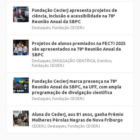
Fundação Cecierj apresenta projetos de
ciência, inclusão e acessibilidade na 78ª
Reunião Anual da SBPC
Destaques
,
Fundação CECIERJ
Projetos de alunos premiados na FECTI 2025
são apresentados na 78ª Reunião Anual da
SBPC
Destaques
,
DIVULGAÇÃO CIENTÍFICA
,
Eventos
,
Fundação CECIERJ
Fundação Cecierj marca presença na 78ª
Reunião Anual da SBPC, na UFF, com ampla
programação de divulgação científica
Destaques
,
Fundação CECIERJ
Aluna do Cederj, aos 81 anos, ganha Prêmio
Mulheres Pérolas Negras de Nova Friburgo
CEDERJ
,
Destaques
,
Fundação CECIERJ