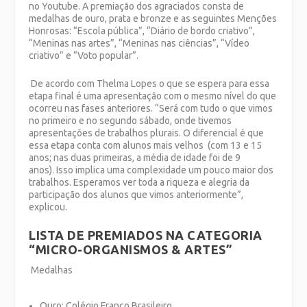
no Youtube. A premiação dos agraciados consta de
medalhas de ouro, prata e bronze e as seguintes Menções
Honrosas: “Escola pública”, “Diário de bordo criativo”,
“Meninas nas artes”, “Meninas nas ciências”, “Vídeo
criativo” e “Voto popular”.
De acordo com Thelma Lopes o que se espera para essa
etapa final é uma apresentação com o mesmo nível do que
ocorreu nas fases anteriores. “Será com tudo o que vimos
no primeiro e no segundo sábado, onde tivemos
apresentações de trabalhos plurais. O diferencial é que
essa etapa conta com alunos mais velhos
(com 13 e 15
anos; nas duas primeiras, a média de idade foi de 9
anos).
Isso implica uma complexidade um pouco maior dos
trabalhos. Esperamos ver toda a riqueza e alegria da
participação dos alunos que vimos anteriormente”,
explicou.
LISTA DE PREMIADOS NA CATEGORIA
“MICRO-ORGANISMOS & ARTES”
Medalhas
Ouro
: Colégio Franco Brasileiro