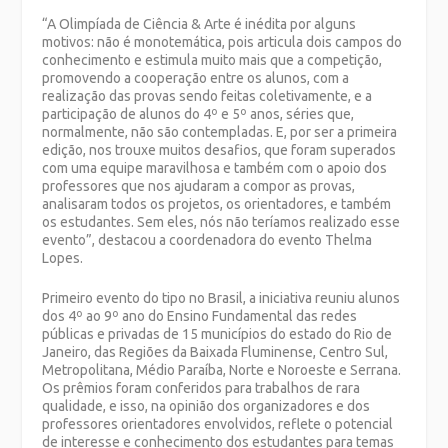
“A Olimpíada de Ciência & Arte é inédita por alguns
motivos: não é monotemática, pois articula dois campos do
conhecimento e estimula muito mais que a competição,
promovendo a cooperação entre os alunos, com a
realização das provas sendo feitas coletivamente, e a
participação de alunos do 4º e 5º anos, séries que,
normalmente, não são contempladas. E, por ser a primeira
edição, nos trouxe muitos desafios, que foram superados
com uma equipe maravilhosa e também com o apoio dos
professores que nos ajudaram a compor as provas,
analisaram todos os projetos, os orientadores, e também
os estudantes. Sem eles, nós não teríamos realizado esse
evento”, destacou a coordenadora do evento Thelma
Lopes.
Primeiro evento do tipo no Brasil, a iniciativa reuniu alunos
dos 4º ao 9º ano do Ensino Fundamental das redes
públicas e privadas de 15 municípios do estado do Rio de
Janeiro, das Regiões da Baixada Fluminense, Centro Sul,
Metropolitana, Médio Paraíba, Norte e Noroeste e Serrana.
Os prêmios foram conferidos para trabalhos de rara
qualidade, e isso, na opinião dos organizadores e dos
professores orientadores envolvidos, reflete o potencial
de interesse e conhecimento dos estudantes para temas