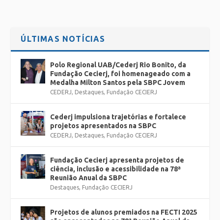
ÚLTIMAS NOTÍCIAS
Polo Regional UAB/Cederj Rio Bonito, da
Fundação Cecierj, foi homenageado com a
Medalha Milton Santos pela SBPC Jovem
CEDERJ
,
Destaques
,
Fundação CECIERJ
Cederj impulsiona trajetórias e fortalece
projetos apresentados na SBPC
CEDERJ
,
Destaques
,
Fundação CECIERJ
Fundação Cecierj apresenta projetos de
ciência, inclusão e acessibilidade na 78ª
Reunião Anual da SBPC
Destaques
,
Fundação CECIERJ
Projetos de alunos premiados na FECTI 2025