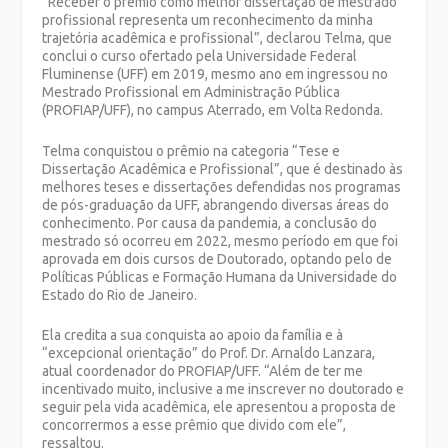
“Receber o prêmio como melhor dissertação de mestrado
profissional representa um reconhecimento da minha
trajetória acadêmica e profissional”, declarou Telma, que
conclui o curso ofertado pela Universidade Federal
Fluminense (UFF) em 2019, mesmo ano em ingressou no
Mestrado Profissional em Administração Pública
(PROFIAP/UFF), no campus Aterrado, em Volta Redonda.
Telma conquistou o prêmio na categoria “Tese e
Dissertação Acadêmica e Profissional”, que é destinado às
melhores teses e dissertações defendidas nos programas
de pós-graduação da UFF, abrangendo diversas áreas do
conhecimento. Por causa da pandemia, a conclusão do
mestrado só ocorreu em 2022, mesmo período em que foi
aprovada em dois cursos de Doutorado, optando pelo de
Políticas Públicas e Formação Humana da Universidade do
Estado do Rio de Janeiro.
Ela credita a sua conquista ao apoio da família e à
“excepcional orientação” do Prof. Dr. Arnaldo Lanzara,
atual coordenador do PROFIAP/UFF. “Além de ter me
incentivado muito, inclusive a me inscrever no doutorado e
seguir pela vida acadêmica, ele apresentou a proposta de
concorrermos a esse prêmio que divido com ele”,
ressaltou.