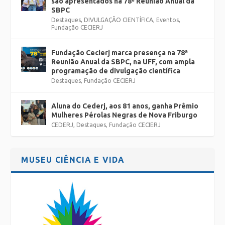
são apresentados na 78ª Reunião Anual da
SBPC
Destaques
,
DIVULGAÇÃO CIENTÍFICA
,
Eventos
,
Fundação CECIERJ
Fundação Cecierj marca presença na 78ª
Reunião Anual da SBPC, na UFF, com ampla
programação de divulgação científica
Destaques
,
Fundação CECIERJ
Aluna do Cederj, aos 81 anos, ganha Prêmio
Mulheres Pérolas Negras de Nova Friburgo
CEDERJ
,
Destaques
,
Fundação CECIERJ
MUSEU CIÊNCIA E VIDA