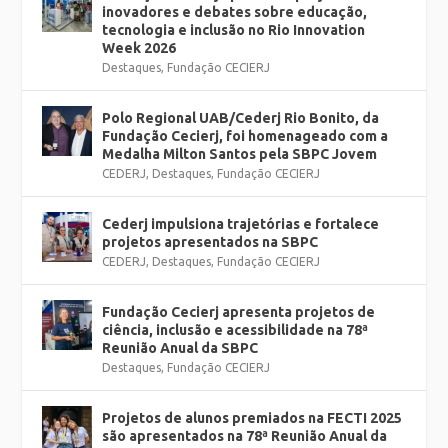
inovadores e debates sobre educação,
tecnologia e inclusão no Rio Innovation
Week 2026
Destaques
,
Fundação CECIERJ
Polo Regional UAB/Cederj Rio Bonito, da
Fundação Cecierj, foi homenageado com a
Medalha Milton Santos pela SBPC Jovem
CEDERJ
,
Destaques
,
Fundação CECIERJ
Cederj impulsiona trajetórias e fortalece
projetos apresentados na SBPC
CEDERJ
,
Destaques
,
Fundação CECIERJ
Fundação Cecierj apresenta projetos de
ciência, inclusão e acessibilidade na 78ª
Reunião Anual da SBPC
Destaques
,
Fundação CECIERJ
Projetos de alunos premiados na FECTI 2025
são apresentados na 78ª Reunião Anual da