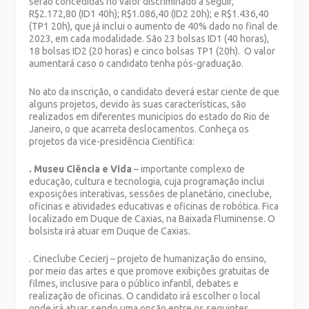
serão concedidas no valor discriminado a seguir,
R$2.172,80 (ID1 40h); R$1.086,40 (ID2 20h); e R$1.436,40
(TP1 20h), que já inclui o aumento de 40% dado no final de
2023, em cada modalidade. São 23 bolsas ID1 (40 horas),
18 bolsas ID2 (20 horas) e cinco bolsas TP1 (20h). O valor
aumentará caso o candidato tenha pós-graduação.
No ato da inscrição, o candidato deverá estar ciente de que
alguns projetos, devido às suas características, são
realizados em diferentes municípios do estado do Rio de
Janeiro, o que acarreta deslocamentos. Conheça os
projetos da vice-presidência Científica:
. Museu Ciência e Vida
– importante complexo de
educação, cultura e tecnologia, cuja programação inclui
exposições interativas, sessões de planetário, cineclube,
oficinas e atividades educativas e oficinas de robótica. Fica
localizado em Duque de Caxias, na Baixada Fluminense. O
bolsista irá atuar em Duque de Caxias.
. Cineclube Cecierj – projeto de humanização do ensino,
por meio das artes e que promove exibições gratuitas de
filmes, inclusive para o público infantil, debates e
realização de oficinas. O candidato irá escolher o local
onde irá atuar, sendo uma opção entre os seguintes