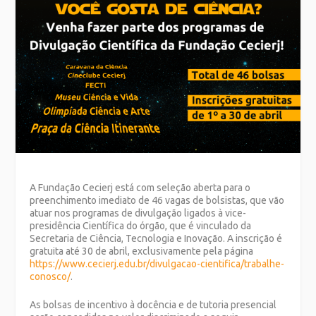
A Fundação Cecierj está com seleção aberta para o
preenchimento imediato de 46 vagas de bolsistas, que vão
atuar nos programas de divulgação ligados à vice-
presidência Científica do órgão, que é vinculado da
Secretaria de Ciência, Tecnologia e Inovação. A inscrição é
gratuita até 30 de abril, exclusivamente pela página
https://www.cecierj.edu.br/divulgacao-cientifica/trabalhe-
conosco/
.
As bolsas de incentivo à docência e de tutoria presencial