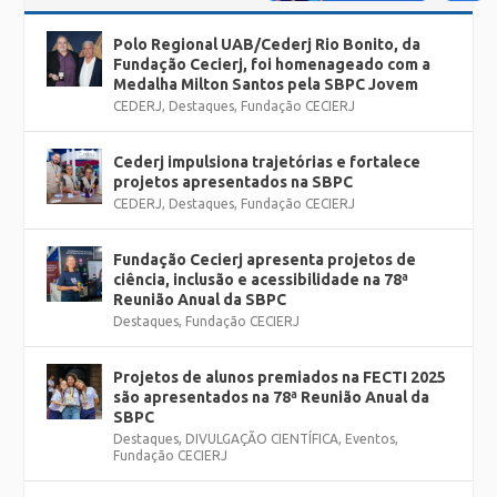
Polo Regional UAB/Cederj Rio Bonito, da
Fundação Cecierj, foi homenageado com a
Medalha Milton Santos pela SBPC Jovem
CEDERJ
,
Destaques
,
Fundação CECIERJ
Cederj impulsiona trajetórias e fortalece
projetos apresentados na SBPC
CEDERJ
,
Destaques
,
Fundação CECIERJ
Fundação Cecierj apresenta projetos de
ciência, inclusão e acessibilidade na 78ª
Reunião Anual da SBPC
Destaques
,
Fundação CECIERJ
Projetos de alunos premiados na FECTI 2025
são apresentados na 78ª Reunião Anual da
SBPC
Destaques
,
DIVULGAÇÃO CIENTÍFICA
,
Eventos
,
Fundação CECIERJ