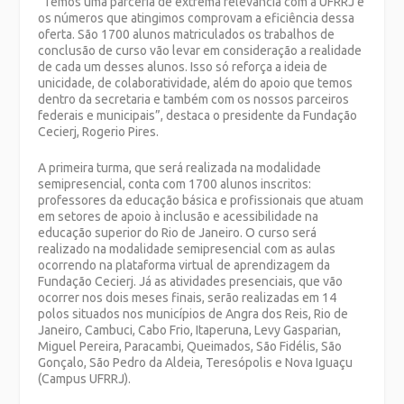
“Temos uma parceria de extrema relevância com a UFRRJ e
os números que atingimos comprovam a eficiência dessa
oferta. São 1700 alunos matriculados os trabalhos de
conclusão de curso vão levar em consideração a realidade
de cada um desses alunos. Isso só reforça a ideia de
unicidade, de colaboratividade, além do apoio que temos
dentro da secretaria e também com os nossos parceiros
federais e municipais”, destaca o presidente da Fundação
Cecierj, Rogerio Pires.
A primeira turma, que será realizada na modalidade
semipresencial, conta com 1700 alunos inscritos:
professores da educação básica e profissionais que atuam
em setores de apoio à inclusão e acessibilidade na
educação superior do Rio de Janeiro. O curso será
realizado na modalidade semipresencial com as aulas
ocorrendo na plataforma virtual de aprendizagem da
Fundação Cecierj. Já as atividades presenciais, que vão
ocorrer nos dois meses finais, serão realizadas em 14
polos situados nos municípios de Angra dos Reis, Rio de
Janeiro, Cambuci, Cabo Frio, Itaperuna, Levy Gasparian,
Miguel Pereira, Paracambi, Queimados, São Fidélis, São
Gonçalo, São Pedro da Aldeia, Teresópolis e Nova Iguaçu
(Campus UFRRJ).