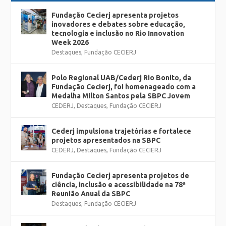
Fundação Cecierj apresenta projetos
inovadores e debates sobre educação,
tecnologia e inclusão no Rio Innovation
Week 2026
Destaques
,
Fundação CECIERJ
Polo Regional UAB/Cederj Rio Bonito, da
Fundação Cecierj, foi homenageado com a
Medalha Milton Santos pela SBPC Jovem
CEDERJ
,
Destaques
,
Fundação CECIERJ
Cederj impulsiona trajetórias e fortalece
projetos apresentados na SBPC
CEDERJ
,
Destaques
,
Fundação CECIERJ
Fundação Cecierj apresenta projetos de
ciência, inclusão e acessibilidade na 78ª
Reunião Anual da SBPC
Destaques
,
Fundação CECIERJ