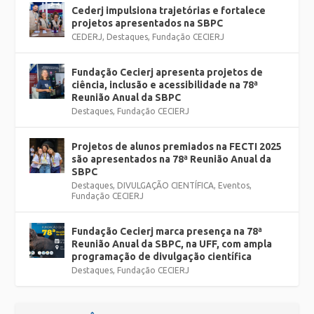
Cederj impulsiona trajetórias e fortalece
projetos apresentados na SBPC
CEDERJ
,
Destaques
,
Fundação CECIERJ
Fundação Cecierj apresenta projetos de
ciência, inclusão e acessibilidade na 78ª
Reunião Anual da SBPC
Destaques
,
Fundação CECIERJ
Projetos de alunos premiados na FECTI 2025
são apresentados na 78ª Reunião Anual da
SBPC
Destaques
,
DIVULGAÇÃO CIENTÍFICA
,
Eventos
,
Fundação CECIERJ
Fundação Cecierj marca presença na 78ª
Reunião Anual da SBPC, na UFF, com ampla
programação de divulgação científica
Destaques
,
Fundação CECIERJ