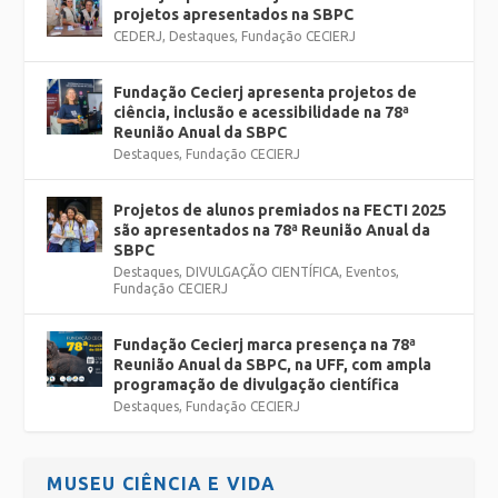
projetos apresentados na SBPC
CEDERJ
,
Destaques
,
Fundação CECIERJ
Fundação Cecierj apresenta projetos de
ciência, inclusão e acessibilidade na 78ª
Reunião Anual da SBPC
Destaques
,
Fundação CECIERJ
Projetos de alunos premiados na FECTI 2025
são apresentados na 78ª Reunião Anual da
SBPC
Destaques
,
DIVULGAÇÃO CIENTÍFICA
,
Eventos
,
Fundação CECIERJ
Fundação Cecierj marca presença na 78ª
Reunião Anual da SBPC, na UFF, com ampla
programação de divulgação científica
Destaques
,
Fundação CECIERJ
MUSEU CIÊNCIA E VIDA