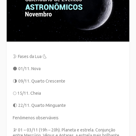
🌛
Fases da Lua
🌜
🌑
01/11. Nova
🌗
09/11. Quarto Crescente
🌕
15/11. Cheia
🌓
22/11. Quarto Minguante
Fenômenos observáveis
🔭
01 – 03/11 (19h – 20h). Planeta e estrela. Conjunção
entre Mercúrio, Vênus e Antares, a estrela mais brilhante