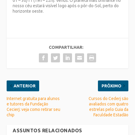
01 – 30/11 (19h – 22h). Vênus. O planeta mais brilhante no
nosso céu estará visível logo após o pôr-do-Sol, perto do
horizonte oeste.
COMPARTILHAR:
ANTERIOR
PRÓXIMO
Internet gratuita para alunos
Cursos do Cederj são
e tutores da Fundação
avaliados com quatro
Cecierj: veja como retirar seu
estrelas pelo Guia da
chip
Faculdade Estadão
ASSUNTOS RELACIONADOS