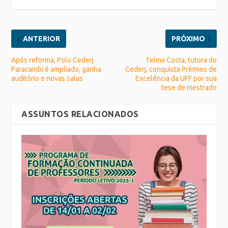
ANTERIOR
PRÓXIMO
Após reforma, Polo Cederj
Telma Costa, tutora do
Paracambi é ampliado, ganha
Cederj, conquista Prêmios de
auditório e novas salas
Excelência da UFF por sua
tese de mestrado
ASSUNTOS RELACIONADOS