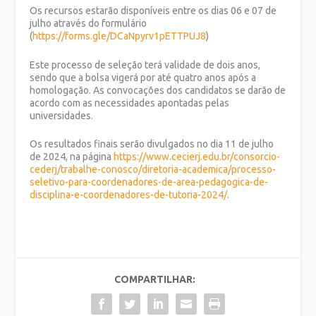
Os recursos estarão disponíveis entre os dias 06 e 07 de
julho através do formulário
(
https://forms.gle/DCaNpyrv1pETTPUJ8
)
Este processo de seleção terá validade de dois anos,
sendo que a bolsa vigerá por até quatro anos após a
homologação. As convocações dos candidatos se darão de
acordo com as necessidades apontadas pelas
universidades.
Os resultados finais serão divulgados no dia 11 de julho
de 2024, na página
https://www.cecierj.edu.br/consorcio-
cederj/trabalhe-conosco/diretoria-academica/processo-
seletivo-para-coordenadores-de-area-pedagogica-de-
disciplina-e-coordenadores-de-tutoria-2024/
.
COMPARTILHAR: