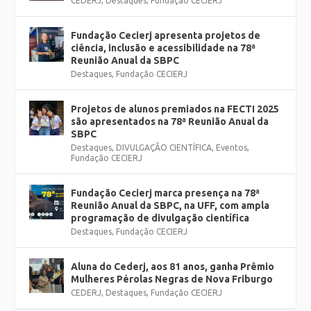
CEDERJ
,
Destaques
,
Fundação CECIERJ
Fundação Cecierj apresenta projetos de
ciência, inclusão e acessibilidade na 78ª
Reunião Anual da SBPC
Destaques
,
Fundação CECIERJ
Projetos de alunos premiados na FECTI 2025
são apresentados na 78ª Reunião Anual da
SBPC
Destaques
,
DIVULGAÇÃO CIENTÍFICA
,
Eventos
,
Fundação CECIERJ
Fundação Cecierj marca presença na 78ª
Reunião Anual da SBPC, na UFF, com ampla
programação de divulgação científica
Destaques
,
Fundação CECIERJ
Aluna do Cederj, aos 81 anos, ganha Prêmio
Mulheres Pérolas Negras de Nova Friburgo
CEDERJ
,
Destaques
,
Fundação CECIERJ