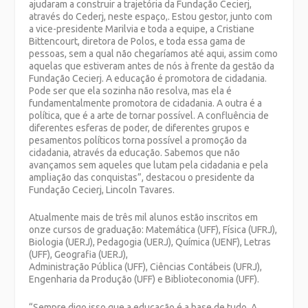
ajudaram a construir a trajetória da Fundação Cecierj,
através do Cederj, neste espaço,. Estou gestor, junto com
a vice-presidente Marilvia e toda a equipe, a Cristiane
Bittencourt, diretora de Polos, e toda essa gama de
pessoas, sem a qual não chegaríamos até aqui, assim como
aquelas que estiveram antes de nós à frente da gestão da
Fundação Cecierj. A educação é promotora de cidadania.
Pode ser que ela sozinha não resolva, mas ela é
fundamentalmente promotora de cidadania. A outra é a
política, que é a arte de tornar possível. A confluência de
diferentes esferas de poder, de diferentes grupos e
pesamentos políticos torna possível a promoção da
cidadania, através da educação. Sabemos que não
avançamos sem aqueles que lutam pela cidadania e pela
ampliação das conquistas”, destacou o presidente da
Fundação Cecierj, Lincoln Tavares.
Atualmente mais de três mil alunos estão inscritos em
onze cursos de graduação: Matemática (UFF), Física (UFRJ),
Biologia (UERJ), Pedagogia (UERJ), Química (UENF), Letras
(UFF), Geografia (UERJ),
Administração Pública (UFF), Ciências Contábeis (UFRJ),
Engenharia da Produção (UFF) e Biblioteconomia (UFF).
“Sempre digo isso que a educação é a base de tudo. A