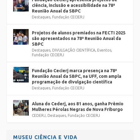
ciência, inclusão e acessibilidade na 78ª
Reunião Anual da SBPC
Destaques
,
Fundação CECIERJ
Projetos de alunos premiados na FECTI 2025
são apresentados na 78ª Reunião Anual da
SBPC
Destaques
,
DIVULGAÇÃO CIENTÍFICA
,
Eventos
,
Fundação CECIERJ
Fundação Cecierj marca presença na 78ª
Reunião Anual da SBPC, na UFF, com ampla
programação de divulgação científica
Destaques
,
Fundação CECIERJ
Aluna do Cederj, aos 81 anos, ganha Prêmio
Mulheres Pérolas Negras de Nova Friburgo
CEDERJ
,
Destaques
,
Fundação CECIERJ
MUSEU CIÊNCIA E VIDA