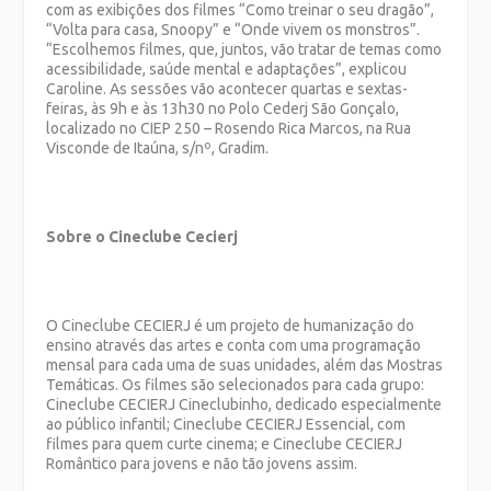
com as exibições dos filmes “Como treinar o seu dragão”,
“Volta para casa, Snoopy” e “Onde vivem os monstros”.
“Escolhemos filmes, que, juntos, vão tratar de temas como
acessibilidade, saúde mental e adaptações”, explicou
Caroline. As sessões vão acontecer quartas e sextas-
feiras, às 9h e às 13h30 no Polo Cederj São Gonçalo,
localizado no CIEP 250 – Rosendo Rica Marcos, na Rua
Visconde de Itaúna, s/nº, Gradim.
Sobre o Cineclube Cecierj
O Cineclube CECIERJ é um projeto de humanização do
ensino através das artes e conta com uma programação
mensal para cada uma de suas unidades, além das Mostras
Temáticas. Os filmes são selecionados para cada grupo:
Cineclube CECIERJ Cineclubinho, dedicado especialmente
ao público infantil; Cineclube CECIERJ Essencial, com
filmes para quem curte cinema; e Cineclube CECIERJ
Romântico para jovens e não tão jovens assim.