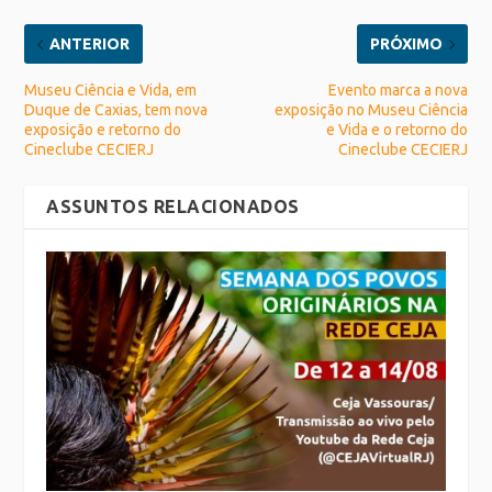
ANTERIOR
PRÓXIMO
Museu Ciência e Vida, em
Evento marca a nova
Duque de Caxias, tem nova
exposição no Museu Ciência
exposição e retorno do
e Vida e o retorno do
Cineclube CECIERJ
Cineclube CECIERJ
ASSUNTOS RELACIONADOS