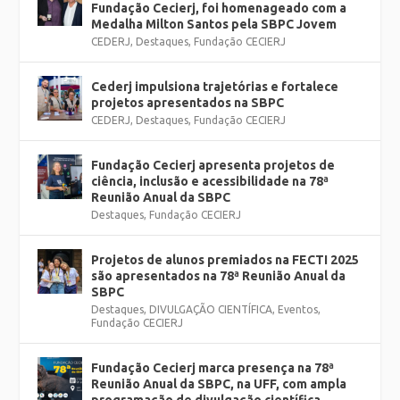
Fundação Cecierj, foi homenageado com a
Medalha Milton Santos pela SBPC Jovem
CEDERJ
,
Destaques
,
Fundação CECIERJ
Cederj impulsiona trajetórias e fortalece
projetos apresentados na SBPC
CEDERJ
,
Destaques
,
Fundação CECIERJ
Fundação Cecierj apresenta projetos de
ciência, inclusão e acessibilidade na 78ª
Reunião Anual da SBPC
Destaques
,
Fundação CECIERJ
Projetos de alunos premiados na FECTI 2025
são apresentados na 78ª Reunião Anual da
SBPC
Destaques
,
DIVULGAÇÃO CIENTÍFICA
,
Eventos
,
Fundação CECIERJ
Fundação Cecierj marca presença na 78ª
Reunião Anual da SBPC, na UFF, com ampla