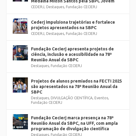
Medalha Milton Santos pela SBPC Jovem
CEDERJ
,
Destaques
,
Fundação CECIERJ
Cederj impulsiona trajetórias e fortalece
projetos apresentados na SBPC
CEDERJ
,
Destaques
,
Fundação CECIERJ
Fundação Cecierj apresenta projetos de
ciência, inclusão e acessibilidade na 78ª
Reunião Anual da SBPC
Destaques
,
Fundação CECIERJ
Projetos de alunos premiados na FECTI 2025
são apresentados na 78ª Reunião Anual da
SBPC
Destaques
,
DIVULGAÇÃO CIENTÍFICA
,
Eventos
,
Fundação CECIERJ
Fundação Cecierj marca presença na 78ª
Reunião Anual da SBPC, na UFF, com ampla
programação de divulgação científica
Destaques
,
Fundação CECIERJ