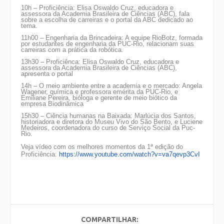
10h – Proficiência: Elisa Oswaldo Cruz, educadora e
assessora da Academia Brasileira de Ciências (ABC), fala
sobre a escolha de carreiras e o portal da ABC dedicado ao
tema.
11h00 – Engenharia da Brincadeira: A equipe RioBotz, formada
por estudantes de engenharia da PUC-Rio, relacionam suas
carreiras com a prática da robótica.
13h30 – Proficiênca: Elisa Oswaldo Cruz, educadora e
assessora da Academia Brasileira de Ciências (ABC),
apresenta o portal
14h – O meio ambiente entre a academia e o mercado: Angela
Wagener, química e professora emérita da PUC-Rio, e
Emiliane Pereira, bióloga e gerente de meio biótico da
empresa Biodinâmica
15h30 – Ciência humanas na Baixada: Marlúcia dos Santos,
historiadora e diretora do Museu Vivo do São Bento, e Luciene
Medeiros, coordenadora do curso de Serviço Social da Puc-
Rio.
Veja vídeo com os melhores momentos da 1ª edição do
Proficiência:
https://www.youtube.com/watch?
v=va7qevp3CvI
COMPARTILHAR: