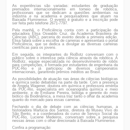
As experiências são variadas: estudantes de graduação
premiados internacionalmente em torneio de robótica,
profissionais que se dedicam a questões ambientais na
indústria e na academia e pesquisadores que atuam na
Baixada Fluminense. O evento é gratuito e a inscrição pode
ser feita pelo telefone 2671-7797.
Pela manhã, o Proficiência conta com a participação da
educadora Elisa Oswaldo Cruz, da Academia Brasileira de
Ciências (ABC), parceria do evento desde a primeira edição.
Elisa falará sobre a escolha de carreiras e apresentará o portal
Proficiência, que se dedica a divulgar as diversas carreiras
científicas para os jovens.
Em seguida, os integrantes do RioBotz conversam com o
público sobre o interesse pela ciência através da robótica. A
RioBotz, equipe especializada no desenvolvimento de robôs
para competições, é formada por estudantes de engenharia da
PUC-Rio e já participou de diversos campeonatos
internacionais, garantindo prêmios inéditos ao Brasil.
As possibilidades de atuação nas áreas de ciências biológicas
e química serão debatidas na parte da tarde. Com a presença
de Angela Wagener, doutora em química e professora emérita
da PUC-Rio, especialista em oceanografia química e meio
ambiente, e de Emiliane Pereira, bióloga e gerente do meio
biótico da Biodinâmica, a mesa traz tanto o olhar da academia
quanto do mercado para essas carreiras.
Fechando o dia de debate com as ciências humanas, a
historiadora Marlúcia dos Santos, diretora do Museu Vivo do
São Bento, e a coordenadora do curso de Serviço Social da
PUC-Rio, Luciene Medeiros, conversam sobre a pesquisa
nessas áreas com o olhar direcionado à Baixada Fluminense.
Confira a programação: