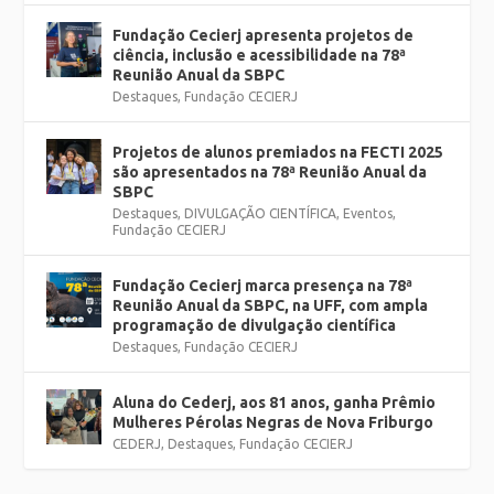
Fundação Cecierj apresenta projetos de
ciência, inclusão e acessibilidade na 78ª
Reunião Anual da SBPC
Destaques
,
Fundação CECIERJ
Projetos de alunos premiados na FECTI 2025
são apresentados na 78ª Reunião Anual da
SBPC
Destaques
,
DIVULGAÇÃO CIENTÍFICA
,
Eventos
,
Fundação CECIERJ
Fundação Cecierj marca presença na 78ª
Reunião Anual da SBPC, na UFF, com ampla
programação de divulgação científica
Destaques
,
Fundação CECIERJ
Aluna do Cederj, aos 81 anos, ganha Prêmio
Mulheres Pérolas Negras de Nova Friburgo
CEDERJ
,
Destaques
,
Fundação CECIERJ