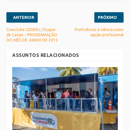
ANTERIOR
PRÓXIMO
Cineclube CEDERJ / Duque
Proficiência: a ciência como
de Caxias – PROGRAMAÇÃO
opção profissional
DO MÊS DE JUNHO DE 2015
ASSUNTOS RELACIONADOS