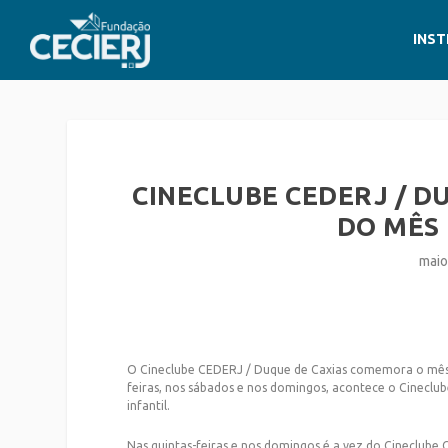
INST
CINECLUBE CEDERJ / 
DO MÊS 
maio
O Cineclube CEDERJ / Duque de Caxias comemora o mês
feiras, nos sábados e nos domingos, acontece o Cinecl
infantil.
Nas quintas-feiras e nos domingos é a vez do Cineclube