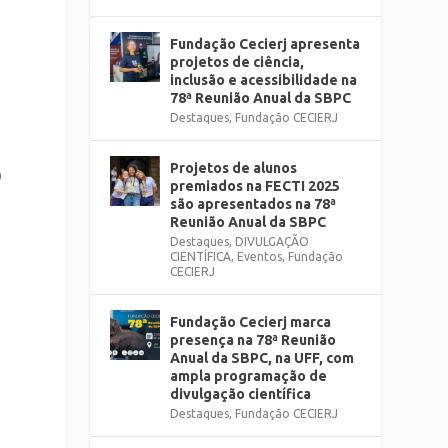
Fundação Cecierj apresenta
projetos de ciência,
inclusão e acessibilidade na
78ª Reunião Anual da SBPC
Destaques
,
Fundação CECIERJ
Projetos de alunos
m
premiados na FECTI 2025
são apresentados na 78ª
Reunião Anual da SBPC
Destaques
,
DIVULGAÇÃO
CIENTÍFICA
,
Eventos
,
Fundação
CECIERJ
Fundação Cecierj marca
presença na 78ª Reunião
Anual da SBPC, na UFF, com
ampla programação de
divulgação científica
Destaques
,
Fundação CECIERJ