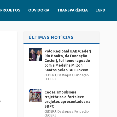
PROJETOS
OUVIDORIA
TRANSPARÊNCIA
LGPD
ÚLTIMAS NOTÍCIAS
O
Polo Regional UAB/Cederj
Rio Bonito, da Fundação
Cecierj, foi homenageado
com a Medalha Milton
Santos pela SBPC Jovem
CEDERJ
,
Destaques
,
Fundação
CECIERJ
Cederj impulsiona
trajetórias e fortalece
o
projetos apresentados na
SBPC
CEDERJ
,
Destaques
,
Fundação
CECIERJ