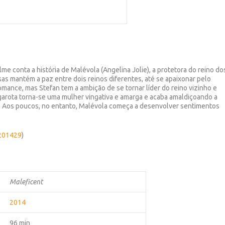
me conta a história de Malévola (Angelina Jolie), a protetora do reino do
as mantém a paz entre dois reinos diferentes, até se apaixonar pelo
romance, mas Stefan tem a ambição de se tornar líder do reino vizinho e
garota torna-se uma mulher vingativa e amarga e acaba amaldiçoando a
g). Aos poucos, no entanto, Malévola começa a desenvolver sentimentos
-201429
)
Maleficent
2014
96 min