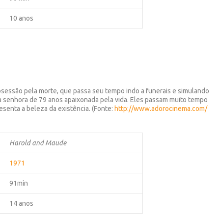
10 anos
bsessão pela morte, que passa seu tempo indo a funerais e simulando
a senhora de 79 anos apaixonada pela vida. Eles passam muito tempo
resenta a beleza da existência. (Fonte:
http://www.adorocinema.com/
Harold and Maude
1971
91min
14 anos