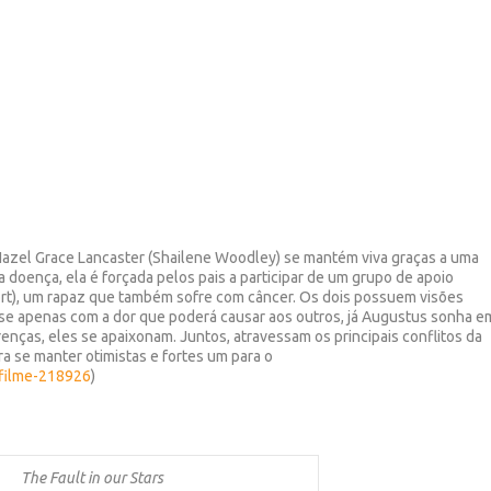
Hazel Grace Lancaster (Shailene Woodley) se mantém viva graças a uma
doença, ela é forçada pelos pais a participar de um grupo de apoio
rt), um rapaz que também sofre com câncer. Os dois possuem visões
se apenas com a dor que poderá causar aos outros, já Augustus sonha e
enças, eles se apaixonam. Juntos, atravessam os principais conflitos da
a se manter otimistas e fortes um para o
/filme-218926
)
The Fault in our Stars