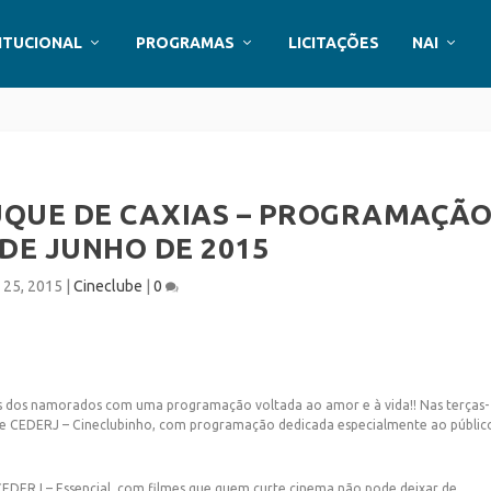
ITUCIONAL
PROGRAMAS
LICITAÇÕES
NAI
DUQUE DE CAXIAS – PROGRAMAÇÃ
DE JUNHO DE 2015
 25, 2015
|
Cineclube
|
0
 dos namorados com uma programação voltada ao amor e à vida!! Nas terças-
ube CEDERJ – Cineclubinho, com programação dedicada especialmente ao públic
 CEDERJ – Essencial, com filmes que quem curte cinema não pode deixar de