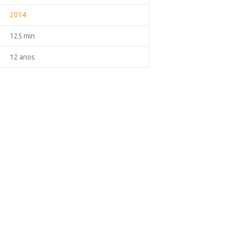
2014
125 min
12 anos