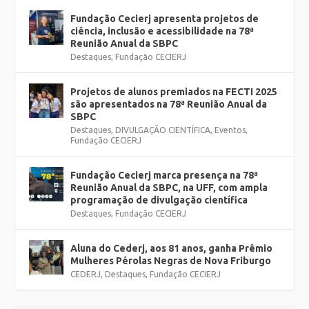
Fundação Cecierj apresenta projetos de
ciência, inclusão e acessibilidade na 78ª
Reunião Anual da SBPC
Destaques
,
Fundação CECIERJ
Projetos de alunos premiados na FECTI 2025
são apresentados na 78ª Reunião Anual da
SBPC
Destaques
,
DIVULGAÇÃO CIENTÍFICA
,
Eventos
,
Fundação CECIERJ
Fundação Cecierj marca presença na 78ª
Reunião Anual da SBPC, na UFF, com ampla
programação de divulgação científica
Destaques
,
Fundação CECIERJ
Aluna do Cederj, aos 81 anos, ganha Prêmio
Mulheres Pérolas Negras de Nova Friburgo
CEDERJ
,
Destaques
,
Fundação CECIERJ