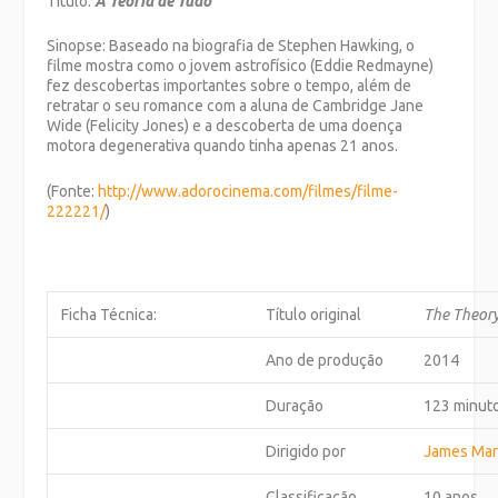
Título:
A Teoria de Tudo
Sinopse: Baseado na biografia de Stephen Hawking, o
filme mostra como o jovem astrofísico (Eddie Redmayne)
fez descobertas importantes sobre o tempo, além de
retratar o seu romance com a aluna de Cambridge Jane
Wide (Felicity Jones) e a descoberta de uma doença
motora degenerativa quando tinha apenas 21 anos.
(Fonte:
http://www.adorocinema.com/
filmes/filme-
222221/
)
Ficha Técnica:
Título original
The Theory
Ano de produção
2014
Duração
123 minut
Dirigido por
James Ma
Classificação
10 anos