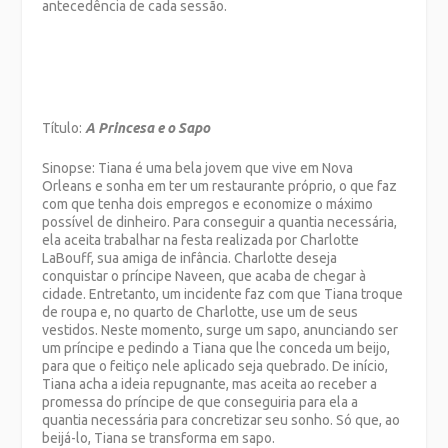
antecedência de cada sessão.
Título:
A Princesa e o Sapo
Sinopse: Tiana é uma bela jovem que vive em Nova
Orleans e sonha em ter um restaurante próprio, o que faz
com que tenha dois empregos e economize o máximo
possível de dinheiro. Para conseguir a quantia necessária,
ela aceita trabalhar na festa realizada por Charlotte
LaBouff, sua amiga de infância. Charlotte deseja
conquistar o príncipe Naveen, que acaba de chegar à
cidade. Entretanto, um incidente faz com que Tiana troque
de roupa e, no quarto de Charlotte, use um de seus
vestidos. Neste momento, surge um sapo, anunciando ser
um príncipe e pedindo a Tiana que lhe conceda um beijo,
para que o feitiço nele aplicado seja quebrado. De início,
Tiana acha a ideia repugnante, mas aceita ao receber a
promessa do príncipe de que conseguiria para ela a
quantia necessária para concretizar seu sonho. Só que, ao
beijá-lo, Tiana se transforma em sapo.