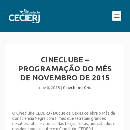
CINECLUBE –
PROGRAMAÇÃO DO MÊS
DE NOVEMBRO DE 2015
nov 6, 2015
|
Cineclube
|
0
O Cineclube CEDERJ / Duque de Caxias celebra o Mês da
Consciência Negra com filmes que retratam grandes
desafios, lutas e vitórias. Nas terças-feiras, nos sábados e
nos domingos acontece o Cineclube CEDERJ –