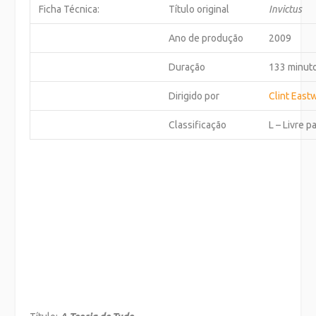
Ficha Técnica:
Título original
Invictus
Ano de produção
2009
Duração
133 minut
Dirigido por
Clint Eas
Classificação
L – Livre p