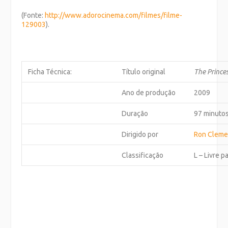
(Fonte:
http://www.adorocinema.com/
filmes/filme-
129003
).
Ficha Técnica:
Título original
The Prince
Ano de produção
2009
Duração
97 minuto
Dirigido por
Ron Cleme
Classificação
L – Livre p