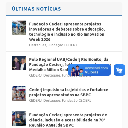
ÚLTIMAS NOTÍCIAS
Fundação Cecierj apresenta projetos
inovadores e debates sobre educação,
tecnologia e inclusão no Rio Innovation
Week 2026
Destaques
,
Fundação CECIERJ
Polo Regional UAB/Cederj Rio Bonito, da
Fundação Cecierj, foi homenageado com a
Medalha Milton Santos pela SBPC Jovem
CEDERJ
,
Destaques
,
Fundação CECIERJ
Cederj impulsiona trajetórias e fortalece
projetos apresentados na SBPC
CEDERJ
,
Destaques
,
Fundação CECIERJ
Fundação Cecierj apresenta projetos de
ciência, inclusão e acessibilidade na 78ª
Reunião Anual da SBPC