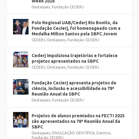
Week 2026
Destaques
,
Fundação CECIERJ
Polo Regional UAB/Cederj Rio Bonito, da
Fundação Cecierj, foi homenageado com a
Medalha Milton Santos pela SBPC Jovem
CEDERJ
,
Destaques
,
Fundação CECIERJ
Cederj impulsiona trajetórias e fortalece
projetos apresentados na SBPC
CEDERJ
,
Destaques
,
Fundação CECIERJ
Fundação Cecierj apresenta projetos de
ciência, inclusão e acessibilidade na 78ª
Reunião Anual da SBPC
Destaques
,
Fundação CECIERJ
Projetos de alunos premiados na FECTI 2025
são apresentados na 78ª Reunião Anual da
SBPC
Destaques
,
DIVULGAÇÃO CIENTÍFICA
,
Eventos
,
Fundação CECIERJ