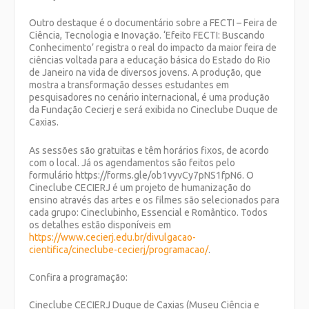
Outro destaque é o documentário sobre a FECTI – Feira de
Ciência, Tecnologia e Inovação. ‘Efeito FECTI: Buscando
Conhecimento’ registra o real do impacto da maior feira de
ciências voltada para a educação básica do Estado do Rio
de Janeiro na vida de diversos jovens. A produção, que
mostra a transformação desses estudantes em
pesquisadores no cenário internacional, é uma produção
da Fundação Cecierj e será exibida no Cineclube Duque de
Caxias.
As sessões são gratuitas e têm horários fixos, de acordo
com o local. Já os agendamentos são feitos pelo
formulário https://forms.gle/ob1vyvCy7pNS1fpN6. O
Cineclube CECIERJ é um projeto de humanização do
ensino através das artes e os filmes são selecionados para
cada grupo: Cineclubinho, Essencial e Romântico. Todos
os detalhes estão disponíveis em
https://www.cecierj.edu.br/divulgacao-
cientifica/cineclube-cecierj/programacao/
.
Confira a programação:
Cineclube CECIERJ Duque de Caxias (Museu Ciência e