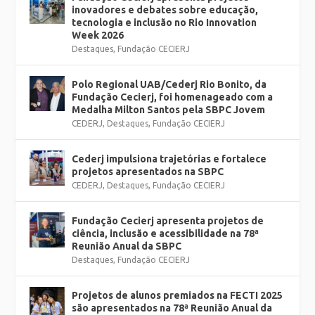
inovadores e debates sobre educação,
tecnologia e inclusão no Rio Innovation
Week 2026
Destaques
,
Fundação CECIERJ
Polo Regional UAB/Cederj Rio Bonito, da
Fundação Cecierj, foi homenageado com a
Medalha Milton Santos pela SBPC Jovem
CEDERJ
,
Destaques
,
Fundação CECIERJ
Cederj impulsiona trajetórias e fortalece
projetos apresentados na SBPC
CEDERJ
,
Destaques
,
Fundação CECIERJ
Fundação Cecierj apresenta projetos de
ciência, inclusão e acessibilidade na 78ª
Reunião Anual da SBPC
Destaques
,
Fundação CECIERJ
Projetos de alunos premiados na FECTI 2025
são apresentados na 78ª Reunião Anual da