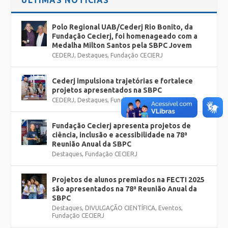
Polo Regional UAB/Cederj Rio Bonito, da
Fundação Cecierj, foi homenageado com a
Medalha Milton Santos pela SBPC Jovem
CEDERJ
,
Destaques
,
Fundação CECIERJ
Cederj impulsiona trajetórias e fortalece
projetos apresentados na SBPC
CEDERJ
,
Destaques
,
Fundação CECIERJ
Fundação Cecierj apresenta projetos de
ciência, inclusão e acessibilidade na 78ª
Reunião Anual da SBPC
Destaques
,
Fundação CECIERJ
Projetos de alunos premiados na FECTI 2025
são apresentados na 78ª Reunião Anual da
SBPC
Destaques
,
DIVULGAÇÃO CIENTÍFICA
,
Eventos
,
Fundação CECIERJ